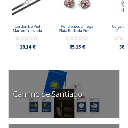
Cuenta
Cordon De Piel 
Pendientes Omega 
Colgante 
Área
Marrón Trenzada 
Plata Rodiada Piedras 
Plata D
cliente
4Mm Con Terminal De 
Rosas Con Circonitas
Person
Plata De 45Cm
18,14 €
65,15 €
36,
Ubicación
Península
y
Baleares
Canarias,
Camino de Santiago
Ceuta y
Melilla