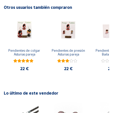
Productos
Solidarios
Otros usuarios también compraron
Ayuda
Centro
de ayuda
Contacto
Pendientes de colgar 
Pendientes de presión 
Pendientes 
Asturias pareja
Asturias pareja
Bailarin
Vendedores
22 €
22 €
22
Mapa de
vendedores
Hazte
Lo último de este vendedor
vendedor
Área
vendedor