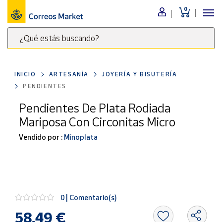
0
Menú
¿Qué estás buscando?
Nuestro
catálogo
Escribe
palabras
INICIO
ARTESANÍA
JOYERÍA Y BISUTERÍA
clave
Alimentación
PENDIENTES
para
Bebidas
buscar
Pendientes De Plata Rodiada
Ocio y cultura
productos
Mariposa Con Circonitas Micro
en
Juguetes y
juegos
Correos
Vendido por :
Minoplata
Market
Libros y
.
revistas
Merchandising
y regalos
0 | Comentario(s)
Tienda de
Correos
58,49 €