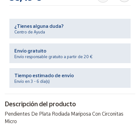
Artesanía
Oficina y
Papelería
¿Tienes alguna duda?
Para Canarias,
Centro de Ayuda
Ceuta y Melilla
Envío gratuito
Más
Envío responsable gratuito a partir de 20 €
populares
Tiempo estimado de envío
Bono
Envío en 3 - 6 día(s)
Cultural
Nuestros
vendedores
Descripción del producto
Las
Pendientes De Plata Rodiada Mariposa Con Circonitas
novedades
Micro
de Correos
Market