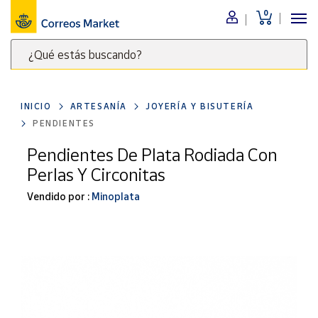
0
Menú
¿Qué estás buscando?
Nuestro
catálogo
Escribe
palabras
INICIO
ARTESANÍA
JOYERÍA Y BISUTERÍA
clave
Alimentación
PENDIENTES
para
Bebidas
buscar
Pendientes De Plata Rodiada Con
Ocio y cultura
productos
Perlas Y Circonitas
en
Juguetes y
juegos
Correos
Vendido por :
Minoplata
Market
Libros y
.
revistas
Merchandising
y regalos
Tienda de
Correos