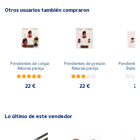
Otros usuarios también compraron
Cuenta
Área
cliente
Ubicación
Pendientes de colgar 
Pendientes de presión 
Pendientes 
Asturias pareja
Asturias pareja
Bailarin
Península
y
Baleares
22 €
22 €
22
Canarias,
Ceuta y
Melilla
Lo último de este vendedor