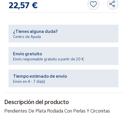
22,57 €
Productos
Solidarios
Ayuda
¿Tienes alguna duda?
Centro de Ayuda
Centro
de ayuda
Envío gratuito
Contacto
Envío responsable gratuito a partir de 20 €
Vendedores
Tiempo estimado de envío
Envío en 4 - 7 día(s)
Mapa de
vendedores
Descripción del producto
Hazte
vendedor
Pendientes De Plata Rodiada Con Perlas Y Circonitas
Área
vendedor