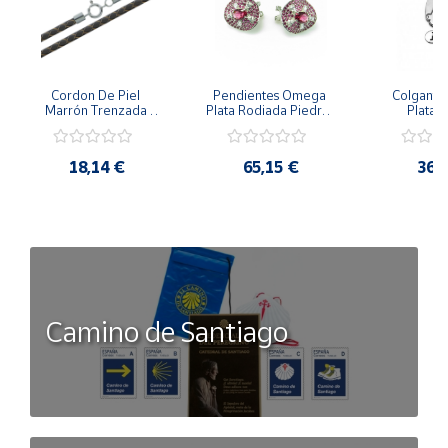
Cordon De Piel 
Pendientes Omega 
Colgante 
Marrón Trenzada 
Plata Rodiada Piedras 
Plata D
4Mm Con Terminal De 
Rosas Con Circonitas
Person
Plata De 45Cm
18,14 €
65,15 €
36,
Camino de Santiago