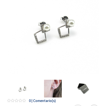
Artesanía
Oficina y
Papelería
Para Canarias,
Ceuta y Melilla
Más
populares
Bono
Cultural
Nuestros
vendedores
Las
novedades
de Correos
Market
0 | Comentario(s)