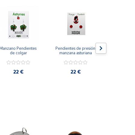
Manzano Pendientes 
Pendientes de presión 
La Neña Pend
de colgar
manzana asturiana
presión
22 €
22 €
22