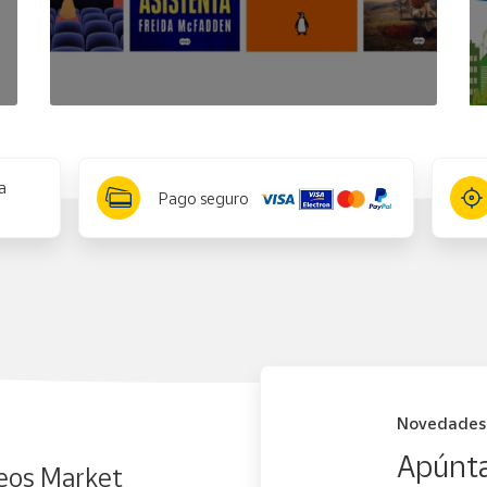
a
Pago seguro
Novedades
Apúnta
eos Market