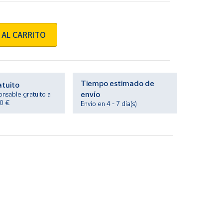
 AL CARRITO
Tiempo estimado de
atuito
envío
onsable gratuito a
20 €
Envío en 4 - 7 día(s)