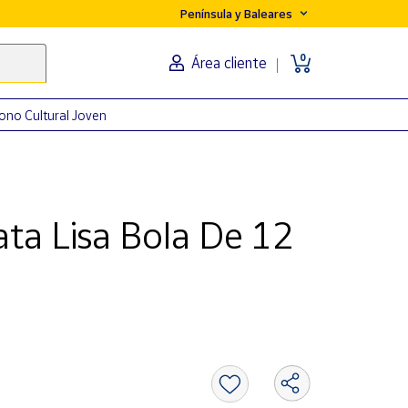
Península y Baleares
0
Área cliente
ono Cultural Joven
ta Lisa Bola De 12