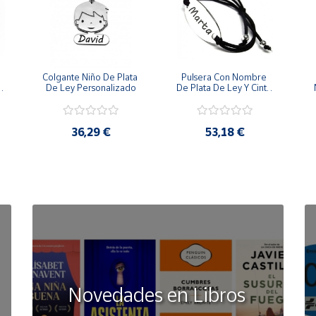
Colgante Niño De Plata 
Pulsera Con Nombre 
 
De Ley Personalizado
De Plata De Ley Y Cinta 
De Goma
36,29 €
53,18 €
Novedades en Libros