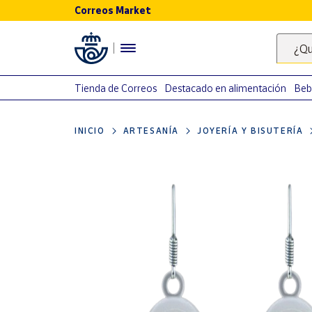
Correos Market
Menú
¿Qu
Nuestro
catálogo
Tienda de Correos
Destacado en alimentación
Beb
Alimentación
INICIO
ARTESANÍA
JOYERÍA Y BISUTERÍA
Bebidas
Ocio y cultura
Juguetes y
juegos
Libros y
revistas
Merchandising
y regalos
Tienda de
Correos