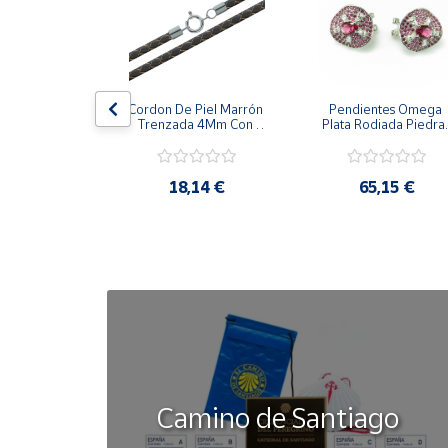
Cuenta
Área
la Cerco De 
Cordon De Piel Marrón 
Pendientes Omega 
cliente
zones 
Trenzada 4Mm Con 
Plata Rodiada Piedras
alizada 
Terminal De Plata De 
Rosas Con Circonitas
s De Plata
45Cm
Ubicación
,42 €
18,14 €
65,15 €
Península
y
Baleares
Canarias,
Ceuta y
Melilla
Camino de Santiago