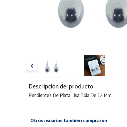
Artesanía
Oficina y
Papelería
Para Canarias,
Ceuta y Melilla
Más
populares
Bono
Cultural
Descripción del producto
Nuestros
vendedores
Pendientes De Plata Lisa Bola De 12 Mm.
Las
novedades
de Correos
Market
Otros usuarios también compraron