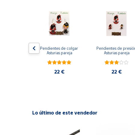
Productos
Solidarios
Ayuda
Centro
os Ángeles 
Pendientes de colgar 
Pendientes de presión
de ayuda
es de colgar
Asturias pareja
Asturias pareja
Contacto
2 €
22 €
22 €
Vendedores
Mapa de
vendedores
Hazte
Lo último de este vendedor
vendedor
Área
vendedor