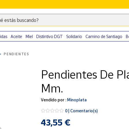
é estás buscando?
Escribe
palabras
clave
idas
Aceite
Miel
Distintivo DGT
Solidario
Camino de Santiago
B
para
buscar
PENDIENTES
productos
en
Pendientes De Pla
Correos
Market
Mm.
.
Vendido por :
Minoplata
0 | Comentario(s)
43,55 €