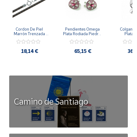
Cordon De Piel 
Pendientes Omega 
Colgante 
Marrón Trenzada 
Plata Rodiada Piedras 
Plata D
4Mm Con Terminal De 
Rosas Con Circonitas
Person
Plata De 45Cm
18,14 €
65,15 €
36,
Camino de Santiago