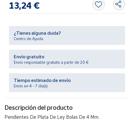
13,24 €
Productos
Solidarios
Ayuda
¿Tienes alguna duda?
Centro de Ayuda
Centro
de ayuda
Envío gratuito
Contacto
Envío responsable gratuito a partir de 20 €
Vendedores
Tiempo estimado de envío
Envío en 4 - 7 día(s)
Mapa de
vendedores
Descripción del producto
Hazte
vendedor
Pendientes De Plata De Ley Bolas De 4 Mm.
Área
vendedor