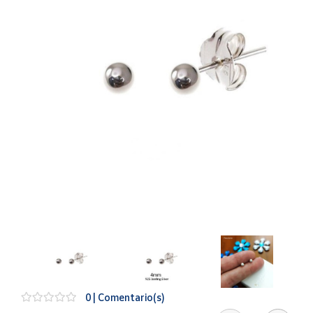
Artesanía
Oficina y
Papelería
Para Canarias,
Ceuta y Melilla
Más
populares
Bono
Cultural
Nuestros
vendedores
Las
novedades
de Correos
Market
0 | Comentario(s)