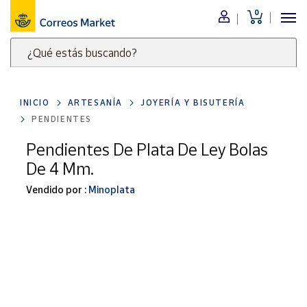
0
Menú
¿Qué estás buscando?
Nuestro
catálogo
Escribe
palabras
INICIO
ARTESANÍA
JOYERÍA Y BISUTERÍA
clave
Alimentación
PENDIENTES
para
Bebidas
buscar
Pendientes De Plata De Ley Bolas
Ocio y cultura
productos
De 4 Mm.
en
Juguetes y
juegos
Correos
Vendido por :
Minoplata
Market
Libros y
.
revistas
Merchandising
y regalos
Tienda de
Correos