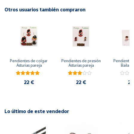
Otros usuarios también compraron
Cuenta
Área
cliente
Ubicación
Pendientes de colgar 
Pendientes de presión 
Pendientes 
Asturias pareja
Asturias pareja
Bailarin
Península
y
Baleares
22 €
22 €
22
Canarias,
Ceuta y
Melilla
Lo último de este vendedor