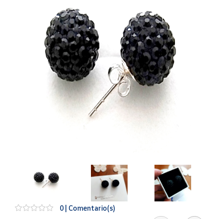
Artesanía
Oficina y
Papelería
Para Canarias,
Ceuta y Melilla
Más
populares
Bono
Cultural
Nuestros
vendedores
Las
novedades
de Correos
Market
0 | Comentario(s)