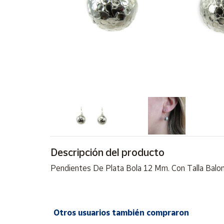
Artesanía
Oficina y
Papelería
Para Canarias,
Ceuta y Melilla
Más
populares
Bono
Cultural
Descripción del producto
Nuestros
vendedores
Pendientes De Plata Bola 12 Mm. Con Talla Balo
Las
novedades
de Correos
Market
Otros usuarios también compraron