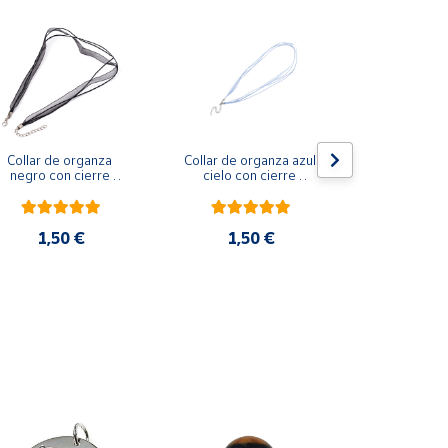
Collar de organza 
Collar de organza azul 
Colgante Ca
negro con cierre 
cielo con cierre 
filigrana 
regulable 50 cm
regulable 50 cm
diáme
1,50 €
1,50 €
4 