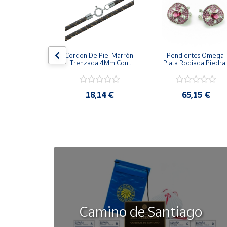
Cuenta
Área
la Cerco De 
Cordon De Piel Marrón 
Pendientes Omega 
cliente
zones 
Trenzada 4Mm Con 
Plata Rodiada Piedras
alizada 
Terminal De Plata De 
Rosas Con Circonitas
s De Plata
45Cm
Ubicación
,42 €
18,14 €
65,15 €
Península
y
Baleares
Canarias,
Ceuta y
Melilla
Camino de Santiago