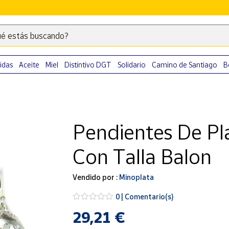
é estás buscando?
Escribe
palabras
clave
idas
Aceite
Miel
Distintivo DGT
Solidario
Camino de Santiago
B
para
buscar
productos
en
Pendientes De Pl
Correos
Market
Con Talla Balon
.
Vendido por :
Minoplata
0 | Comentario(s)
29,21 €