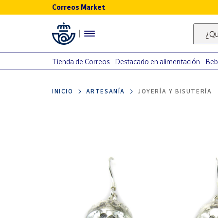
Correos Market
Menú
¿Qu
Nuestro
catálogo
Tienda de Correos
Destacado en alimentación
Beb
Alimentación
INICIO
ARTESANÍA
JOYERÍA Y BISUTERÍA
Bebidas
Ocio y cultura
Juguetes y
juegos
Libros y
revistas
Merchandising
y regalos
Tienda de
Correos