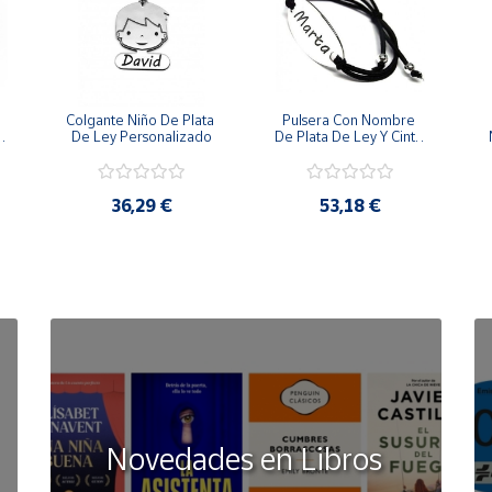
Colgante Niño De Plata 
Pulsera Con Nombre 
 
De Ley Personalizado
De Plata De Ley Y Cinta 
De Goma
36,29 €
53,18 €
Novedades en Libros