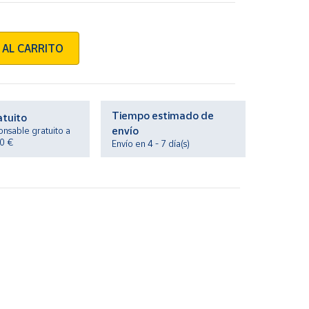
 AL CARRITO
Tiempo estimado de
atuito
envío
onsable gratuito a
20 €
Envío en 4 - 7 día(s)