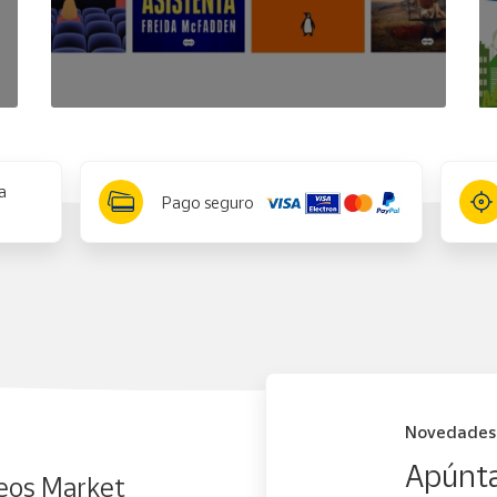
a
Pago seguro
Novedades
Apúnta
eos Market