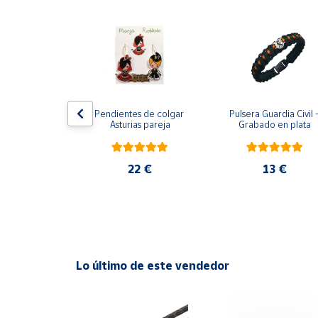
Productos
Solidarios
Ayuda
Centro
ndientes de 
Pendientes de colgar 
Pulsera Guardia Civil -
de ayuda
ar Azul
Asturias pareja
Grabado en plata
Contacto
2 €
22 €
13 €
Vendedores
Mapa de
vendedores
Hazte
Lo último de este vendedor
vendedor
Área
vendedor