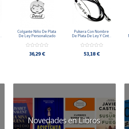
Colgante Niño De Plata 
Pulsera Con Nombre 
 
De Ley Personalizado
De Plata De Ley Y Cinta 
De Goma
36,29 €
53,18 €
Novedades en Libros