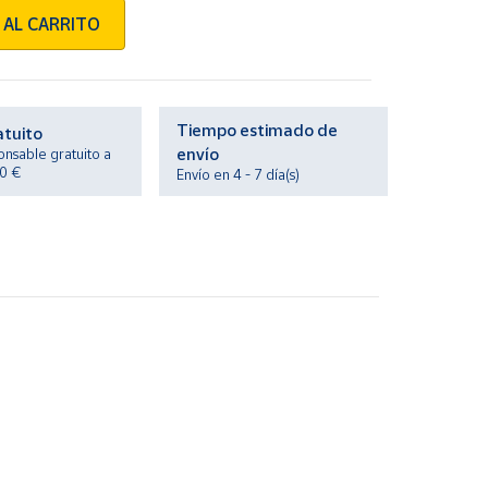
 AL CARRITO
Tiempo estimado de
atuito
envío
onsable gratuito a
20 €
Envío en 4 - 7 día(s)