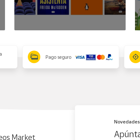
a
Pago seguro
Novedades
Apúnta
eos Market