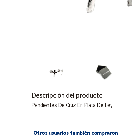
Artesanía
Oficina y
Papelería
Para Canarias,
Ceuta y Melilla
Más
populares
Bono
Cultural
Descripción del producto
Nuestros
vendedores
Pendientes De Cruz En Plata De Ley
Las
novedades
de Correos
Market
Otros usuarios también compraron