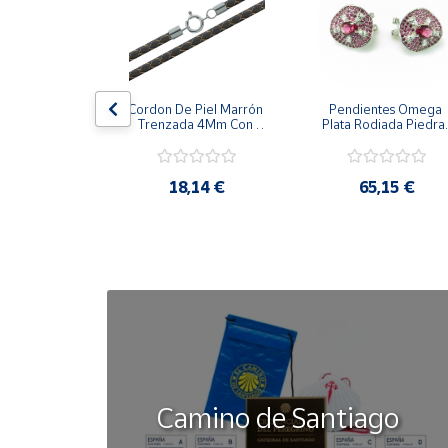
Cuenta
Área
la Cerco De 
Cordon De Piel Marrón 
Pendientes Omega 
cliente
zones 
Trenzada 4Mm Con 
Plata Rodiada Piedras
alizada 
Terminal De Plata De 
Rosas Con Circonitas
s De Plata
45Cm
Ubicación
,42 €
18,14 €
65,15 €
Península
y
Baleares
Canarias,
Ceuta y
Melilla
Camino de Santiago