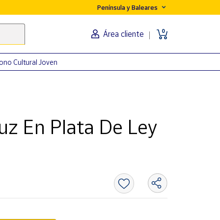
Península y Baleares
0
Área cliente
ono Cultural Joven
uz En Plata De Ley