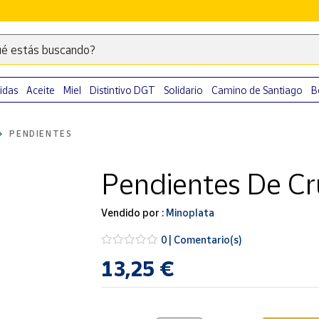
é estás buscando?
Escribe
palabras
clave
idas
Aceite
Miel
Distintivo DGT
Solidario
Camino de Santiago
B
para
buscar
PENDIENTES
productos
en
Pendientes De Cr
Correos
Market
.
Vendido por :
Minoplata
0 | Comentario(s)
13,25 €