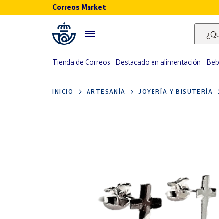
Correos Market
Menú
¿Qu
Nuestro
catálogo
Tienda de Correos
Destacado en alimentación
Beb
Alimentación
INICIO
ARTESANÍA
JOYERÍA Y BISUTERÍA
Bebidas
Ocio y cultura
Juguetes y
juegos
Libros y
revistas
Merchandising
y regalos
Tienda de
Correos