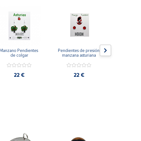
Manzano Pendientes 
Pendientes de presión 
La Neña Pend
de colgar
manzana asturiana
presión
22 €
22 €
22