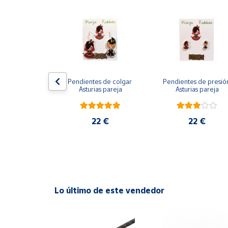
Productos
Solidarios
Ayuda
Centro
 de presión 
Pendientes de colgar 
Pendientes de presión
de ayuda
ina azul
Asturias pareja
Asturias pareja
Contacto
2 €
22 €
22 €
Vendedores
Mapa de
vendedores
Hazte
Lo último de este vendedor
vendedor
Área
vendedor