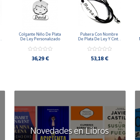
Colgante Niño De Plata 
Pulsera Con Nombre 
 
De Ley Personalizado
De Plata De Ley Y Cinta 
De Goma
36,29 €
53,18 €
Novedades en Libros