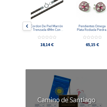
Cuenta
Área
la Cerco De 
Cordon De Piel Marrón 
Pendientes Omega 
cliente
zones 
Trenzada 4Mm Con 
Plata Rodiada Piedras
alizada 
Terminal De Plata De 
Rosas Con Circonitas
s De Plata
45Cm
Ubicación
,42 €
18,14 €
65,15 €
Península
y
Baleares
Canarias,
Ceuta y
Melilla
Camino de Santiago