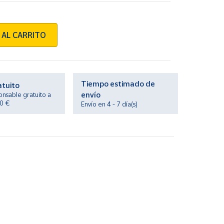
 AL CARRITO
Tiempo estimado de
atuito
envío
onsable gratuito a
20 €
Envío en 4 - 7 día(s)