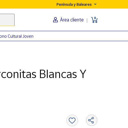
Península y Baleares
0
Área cliente
ono Cultural Joven
conitas Blancas Y