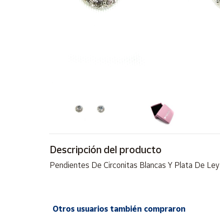
Artesanía
Oficina y
Papelería
Para Canarias,
Ceuta y Melilla
Más
populares
Bono
Cultural
Descripción del producto
Nuestros
vendedores
Pendientes De Circonitas Blancas Y Plata De Ley
Las
novedades
de Correos
Market
Otros usuarios también compraron