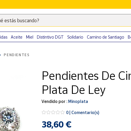
é estás buscando?
Escribe
palabras
clave
idas
Aceite
Miel
Distintivo DGT
Solidario
Camino de Santiago
B
para
buscar
PENDIENTES
productos
en
Pendientes De Cir
Correos
Market
Plata De Ley
.
Vendido por :
Minoplata
0 | Comentario(s)
38,60 €