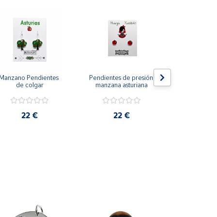
Manzano Pendientes 
Pendientes de presión 
La Neña Pend
de colgar
manzana asturiana
presión
22 €
22 €
22