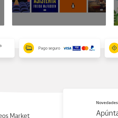
a
Pago seguro
Novedades
Apúnta
eos Market