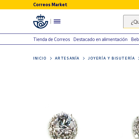
Correos Market
Menú
¿Qu
Nuestro
catálogo
Tienda de Correos
Destacado en alimentación
Beb
Alimentación
INICIO
ARTESANÍA
JOYERÍA Y BISUTERÍA
Bebidas
Ocio y cultura
Juguetes y
juegos
Libros y
revistas
Merchandising
y regalos
Tienda de
Correos