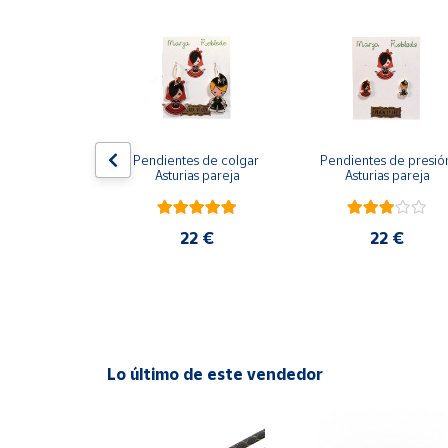
Productos
Solidarios
Ayuda
Centro
os Ángeles 
Pendientes de colgar 
Pendientes de presión
de ayuda
es de colgar
Asturias pareja
Asturias pareja
Contacto
2 €
22 €
22 €
Vendedores
Mapa de
vendedores
Hazte
Lo último de este vendedor
vendedor
Área
vendedor