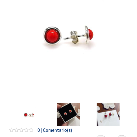
Artesanía
Oficina y
Papelería
Para Canarias,
Ceuta y Melilla
Más
populares
Bono
Cultural
Nuestros
vendedores
Las
novedades
de Correos
Market
0 | Comentario(s)