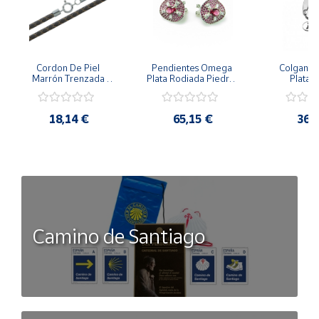
Cordon De Piel 
Pendientes Omega 
Colgante 
Marrón Trenzada 
Plata Rodiada Piedras 
Plata D
4Mm Con Terminal De 
Rosas Con Circonitas
Person
Plata De 45Cm
18,14 €
65,15 €
36,
Camino de Santiago