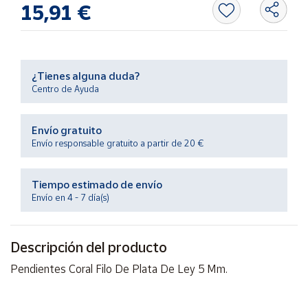
15,91 €
Productos
Solidarios
Ayuda
¿Tienes alguna duda?
Centro de Ayuda
Centro
de ayuda
Envío gratuito
Contacto
Envío responsable gratuito a partir de 20 €
Vendedores
Tiempo estimado de envío
Envío en 4 - 7 día(s)
Mapa de
vendedores
Descripción del producto
Hazte
vendedor
Pendientes Coral Filo De Plata De Ley 5 Mm.
Área
vendedor