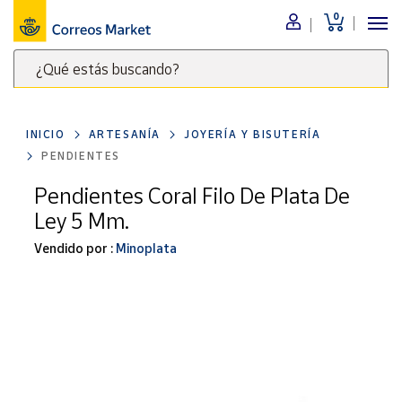
0
Menú
¿Qué estás buscando?
Nuestro
catálogo
Escribe
palabras
INICIO
ARTESANÍA
JOYERÍA Y BISUTERÍA
clave
Alimentación
PENDIENTES
para
Bebidas
buscar
Pendientes Coral Filo De Plata De
Ocio y cultura
productos
Ley 5 Mm.
en
Juguetes y
juegos
Correos
Vendido por :
Minoplata
Market
Libros y
.
revistas
Merchandising
y regalos
Tienda de
Correos