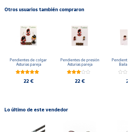
Otros usuarios también compraron
Cuenta
Área
cliente
Ubicación
Pendientes de colgar 
Pendientes de presión 
Pendientes 
Asturias pareja
Asturias pareja
Bailarin
Península
y
Baleares
22 €
22 €
22
Canarias,
Ceuta y
Melilla
Lo último de este vendedor