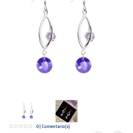
Artesanía
Oficina y
Papelería
Para Canarias,
Ceuta y Melilla
Más
populares
Bono
Cultural
Nuestros
vendedores
Las
novedades
de Correos
Market
0 | Comentario(s)