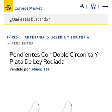
0
Menú
¿Qué estás buscando?
Nuestro
catálogo
Escribe
palabras
INICIO
ARTESANÍA
JOYERÍA Y BISUTERÍA
clave
Alimentación
PENDIENTES
para
Bebidas
buscar
Pendientes Con Doble Circonita Y
Ocio y cultura
productos
Plata De Ley Rodiada
en
Juguetes y
juegos
Correos
Vendido por :
Minoplata
Market
Libros y
.
revistas
Merchandising
y regalos
Tienda de
Correos