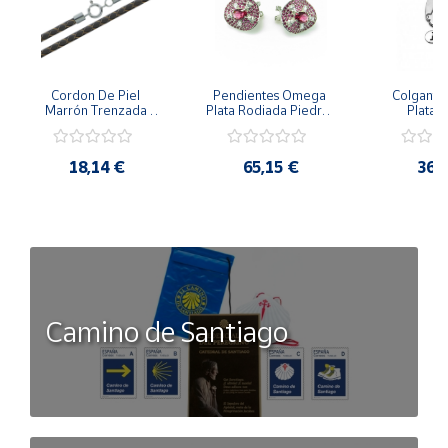
Cordon De Piel 
Pendientes Omega 
Colgante 
Marrón Trenzada 
Plata Rodiada Piedras 
Plata D
4Mm Con Terminal De 
Rosas Con Circonitas
Person
Plata De 45Cm
18,14 €
65,15 €
36,
Camino de Santiago