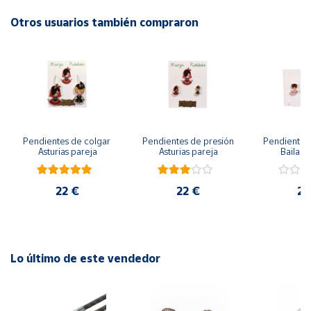
Otros usuarios también compraron
Cuenta
Área
cliente
Ubicación
Pendientes de colgar 
Pendientes de presión 
Pendientes 
Asturias pareja
Asturias pareja
Bailarin
Península
y
Baleares
22 €
22 €
22
Canarias,
Ceuta y
Melilla
Lo último de este vendedor