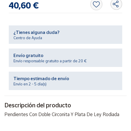
40,60 €
Productos
Solidarios
Ayuda
¿Tienes alguna duda?
Centro de Ayuda
Centro
de ayuda
Envío gratuito
Contacto
Envío responsable gratuito a partir de 20 €
Vendedores
Tiempo estimado de envío
Envío en 2 - 5 día(s)
Mapa de
vendedores
Descripción del producto
Hazte
vendedor
Pendientes Con Doble Circonita Y Plata De Ley Rodiada
Área
vendedor