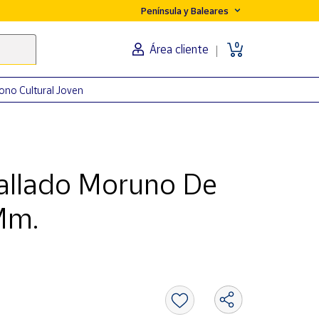
Península y Baleares
0
Área cliente
ono Cultural Joven
allado Moruno De
Mm.