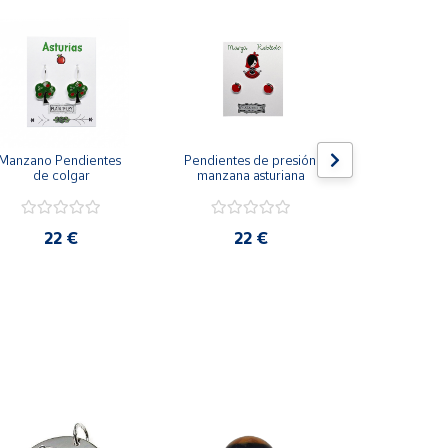
Manzano Pendientes 
Pendientes de presión 
La Neña Pend
de colgar
manzana asturiana
presión
22 €
22 €
22