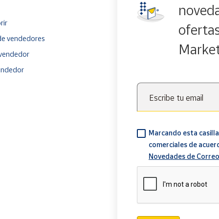
noveda
rir
oferta
e vendedores
Marke
vendedor
endedor
Escribe tu email
Marcando esta casilla
comerciales de acuer
Novedades de Correo
Verificación reCAPTCH