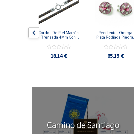
Cuenta
Área
la Cerco De 
Cordon De Piel Marrón 
Pendientes Omega 
cliente
zones 
Trenzada 4Mm Con 
Plata Rodiada Piedras
alizada 
Terminal De Plata De 
Rosas Con Circonitas
s De Plata
45Cm
Ubicación
,42 €
18,14 €
65,15 €
Península
y
Baleares
Canarias,
Ceuta y
Melilla
Camino de Santiago