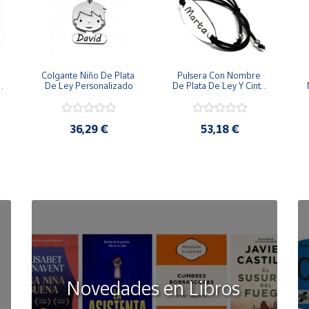
Colgante Niño De Plata 
Pulsera Con Nombre 
 
De Ley Personalizado
De Plata De Ley Y Cinta 
De Goma
36,29 €
53,18 €
Novedades en Libros