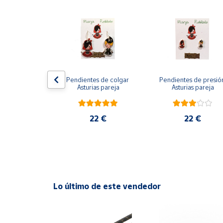
Productos
Solidarios
Ayuda
Centro
os Ángeles 
Pendientes de colgar 
Pendientes de presión
de ayuda
es de colgar
Asturias pareja
Asturias pareja
Contacto
2 €
22 €
22 €
Vendedores
Mapa de
vendedores
Hazte
Lo último de este vendedor
vendedor
Área
vendedor