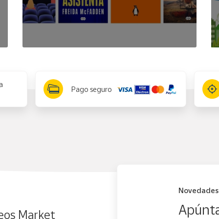
a
Pago seguro
Novedades
Apúnta
eos Market