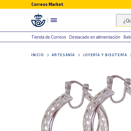
Correos Market
Menú
¿Qu
Nuestro
catálogo
Tienda de Correos
Destacado en alimentación
Beb
Alimentación
INICIO
ARTESANÍA
JOYERÍA Y BISUTERÍA
Bebidas
Ocio y cultura
Juguetes y
juegos
Libros y
revistas
Merchandising
y regalos
Tienda de
Correos