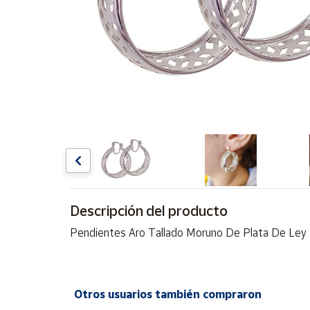
Artesanía
Oficina y
Papelería
Para Canarias,
Ceuta y Melilla
Más
populares
Bono
Cultural
Descripción del producto
Nuestros
vendedores
Pendientes Aro Tallado Moruno De Plata De Ley
Las
novedades
de Correos
Market
Otros usuarios también compraron