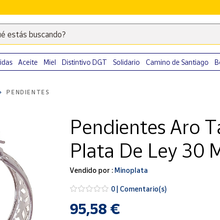
é estás buscando?
Escribe
palabras
clave
idas
Aceite
Miel
Distintivo DGT
Solidario
Camino de Santiago
B
para
buscar
PENDIENTES
productos
en
Pendientes Aro T
Correos
Market
Plata De Ley 30 
.
Vendido por :
Minoplata
0 | Comentario(s)
95,58 €