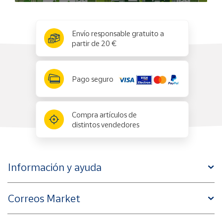
5. Trabaja por Secciones
Después de completar el borde, enfócate en una sección a
la vez. Por ejemplo, si estás armando un paisaje, puedes
x
✕
Envío responsable gratuito a
empezar con el cielo, luego avanzar a las montañas y
partir de 20 €
finalmente al agua o a la vegetación. Este enfoque por
secciones hace que el proceso sea menos abrumador y te
permite ver el progreso más rápidamente.
Pago seguro
6. No Te Rindas Ante la Frustración
Es normal encontrar secciones que parecen imposibles de
completar. Cuando esto ocurra, respira hondo y toma un
Compra artículos de
descanso. A veces, mirar el puzzle con ojos frescos al día
distintos vendedores
siguiente es todo lo que necesitas para encontrar la pieza
correcta.
Hacer un puzzle es más que solo unir piezas; es un viaje de
Información y ayuda
paciencia, concentración y, sobre todo, diversión. Siguiendo
estos pasos, estarás bien encaminado para disfrutar del
proceso y completar cualquier puzzle que elijas.
Correos Market
Advertencia por seguridad: No es apto para niños menores
de 3 años debido a que puede existir peligro de asfixia por