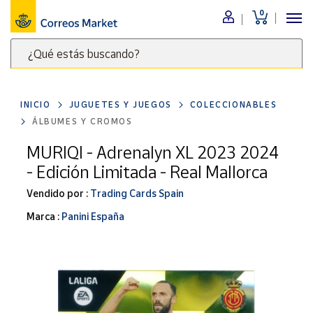
0
Menú
¿Qué estás buscando?
Nuestro
catálogo
Escribe
palabras
INICIO
JUGUETES Y JUEGOS
COLECCIONABLES
clave
Alimentación
ÁLBUMES Y CROMOS
para
Bebidas
buscar
MURIQI - Adrenalyn XL 2023 2024
Ocio y cultura
productos
- Edición Limitada - Real Mallorca
en
Juguetes y
juegos
Correos
Vendido por :
Trading Cards Spain
Market
Libros y
Marca :
Panini España
.
revistas
Merchandising
y regalos
Tienda de
Correos