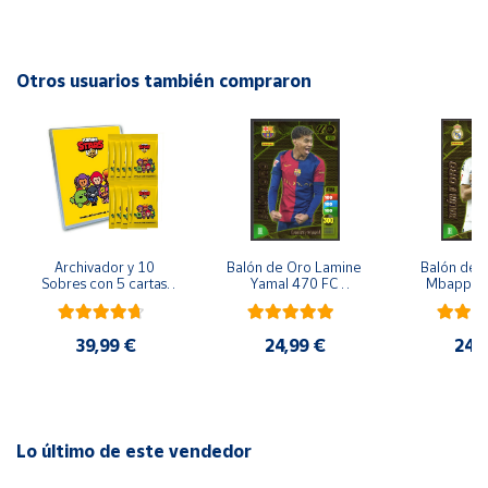
Cuenta
Otros usuarios también compraron
Área
cliente
Ubicación
Península
Archivador y 10 
Balón de Oro Lamine 
Balón de O
y
Sobres con 5 cartas 
Yamal 470 FC 
Mbappe 4
Baleares
por sobre Brawl Stars
Barcelona cromo 
Madrid 
Adrenalyn XL 2024 
Adrenalyn
2025 La liga 24/25
2025 La l
Canarias,
39,99 €
24,99 €
24,
Ceuta y
Melilla
Lo último de este vendedor