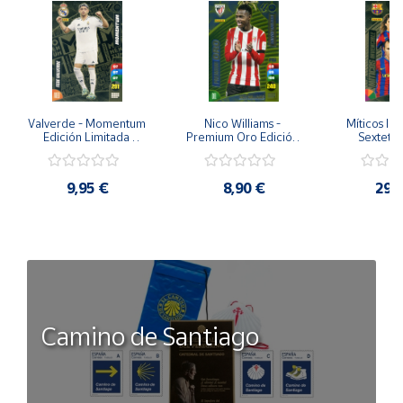
Valverde - Momentum 
Nico Williams - 
Míticos Inv
Edición Limitada 
Premium Oro Edición 
Sextete 
Panini Adrenalyn XL La 
Limitada Panini 
Limitada
Liga 2023-2024
Adrenalyn XL La Liga 
Adrenalyn X
2023-2024
2023
9,95 €
8,90 €
29,
Camino de Santiago