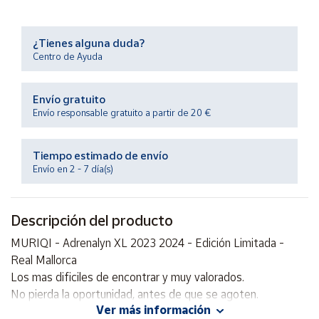
Productos
Solidarios
¿Tienes alguna duda?
Centro de Ayuda
Ayuda
Envío gratuito
Centro
Envío responsable gratuito a partir de 20 €
de ayuda
Contacto
Tiempo estimado de envío
Envío en 2 - 7 día(s)
Vendedores
Descripción del producto
Mapa de
vendedores
MURIQI - Adrenalyn XL 2023 2024 - Edición Limitada -
Hazte
Real Mallorca
vendedor
Los mas dificiles de encontrar y muy valorados.
No pierda la oportunidad, antes de que se agoten.
Área
vendedor
Ver más información