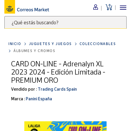
0
Menú
¿Qué estás buscando?
Nuestro
catálogo
Escribe
palabras
INICIO
JUGUETES Y JUEGOS
COLECCIONABLES
clave
Alimentación
ÁLBUMES Y CROMOS
para
Bebidas
buscar
CARD ON-LINE - Adrenalyn XL
Ocio y cultura
productos
2023 2024 - Edición Limitada -
en
Juguetes y
PREMIUM ORO
juegos
Correos
Market
Vendido por :
Trading Cards Spain
Libros y
.
revistas
Marca :
Panini España
Merchandising
y regalos
Tienda de
Correos