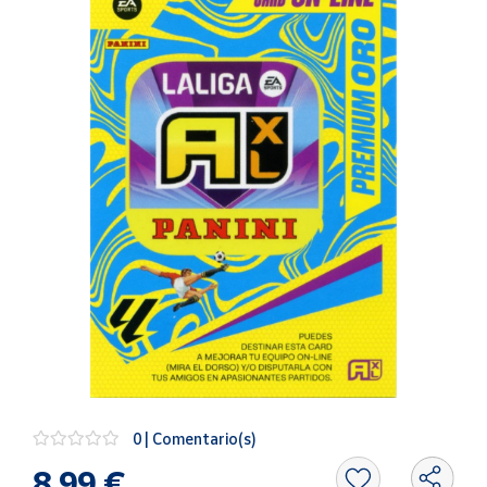
Artesanía
Oficina y
Papelería
Para Canarias,
Ceuta y Melilla
Más
populares
Bono
Cultural
Nuestros
vendedores
Las
novedades
de Correos
0 | Comentario(s)
Market
8,99 €