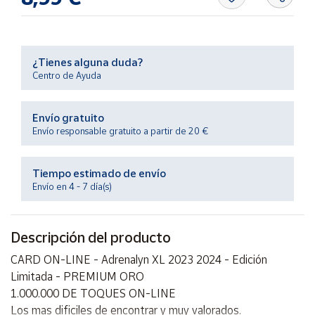
Productos
Solidarios
¿Tienes alguna duda?
Ayuda
Centro de Ayuda
Centro
de ayuda
Envío gratuito
Envío responsable gratuito a partir de 20 €
Contacto
Tiempo estimado de envío
Vendedores
Envío en 4 - 7 día(s)
Mapa de
vendedores
Descripción del producto
Hazte
CARD ON-LINE - Adrenalyn XL 2023 2024 - Edición
vendedor
Limitada - PREMIUM ORO
Área
1.000.000 DE TOQUES ON-LINE
vendedor
Los mas dificiles de encontrar y muy valorados.