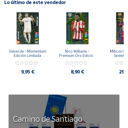
Lo último de este vendedor
Valverde - Momentum 
Nico Williams - 
Míticos Inv
Edición Limitada 
Premium Oro Edición 
Sextete 
Panini Adrenalyn XL La 
Limitada Panini 
Limitada
Liga 2023-2024
Adrenalyn XL La Liga 
Adrenalyn X
2023-2024
2023
9,95 €
8,90 €
29,
Camino de Santiago