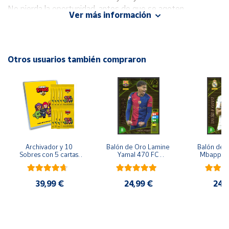
No pierda la oportunidad, antes de que se agoten.
Ver más información
Cuenta
Área
Otros usuarios también compraron
cliente
Ubicación
Península
y
Baleares
Archivador y 10 
Balón de Oro Lamine 
Balón de O
Sobres con 5 cartas 
Yamal 470 FC 
Mbappe 4
Canarias,
por sobre Brawl Stars
Barcelona cromo 
Madrid 
Ceuta y
Adrenalyn XL 2024 
Adrenalyn
Melilla
2025 La liga 24/25
2025 La l
39,99 €
24,99 €
24,