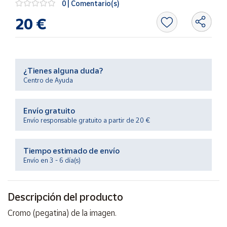
0 | Comentario(s)
Productos
Solidarios
20 €
Ayuda
¿Tienes alguna duda?
Centro
Centro de Ayuda
de ayuda
Contacto
Envío gratuito
Envío responsable gratuito a partir de 20 €
Vendedores
Tiempo estimado de envío
Mapa de
Envío en 3 - 6 día(s)
vendedores
Hazte
vendedor
Descripción del producto
Área
Cromo (pegatina) de la imagen.
vendedor