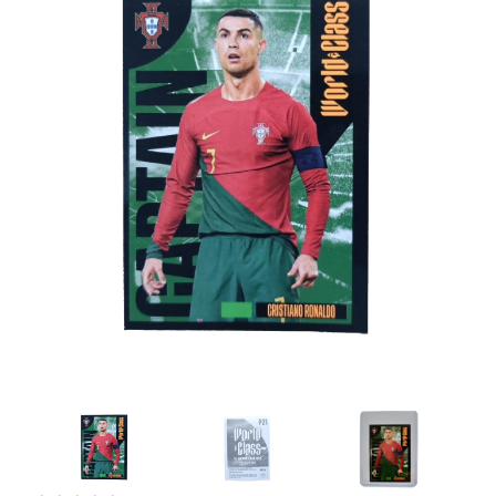
Artesanía
Oficina y
Papelería
Para Canarias,
Ceuta y Melilla
Más
populares
Bono
Cultural
Nuestros
vendedores
Las
novedades
de Correos
Market