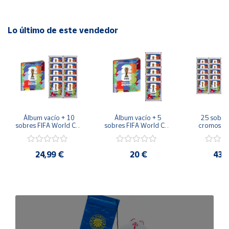
Lo último de este vendedor
Álbum vacío + 10 
Álbum vacío + 5 
25 sobres
sobres FIFA World Cup 
sobres FIFA World Cup 
cromos FI
2026™ Sticker 
2026™ Sticker 
Cup 2026™ 
Colección Oficial 
Colección Oficial 
Sticker Co
Panini
Panini
Colección
24,99 €
20 €
43,
Pan