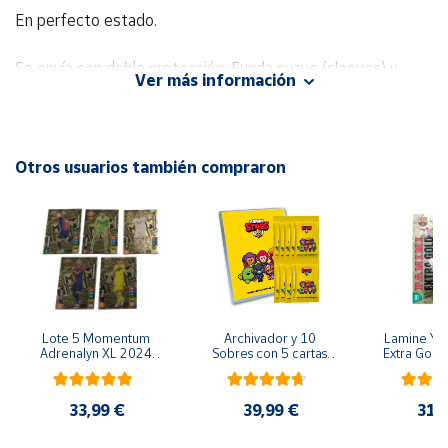
En perfecto estado.
Cuenta
Se envía con doble protección: Funda suave (sleeves) y
Ver más información
funda protectora dura (Toploader).
Área
cliente
Tenemos más cromos/cartas de este tipo. Puede añadirlos
a la cesta y recuerde que las compras superiores a 20 €
Otros usuarios también compraron
Ubicación
tienen envío gratis.
Península
y
Baleares
Canarias,
Ceuta y
Lote 5 Momentum 
Archivador y 10 
Lamine Yam
Melilla
Adrenalyn XL 2024 
Sobres con 5 cartas 
Extra Gold 
2025 Panini
por sobre Brawl Stars
XL 2024 20
Colecció
33,99 €
39,99 €
31,