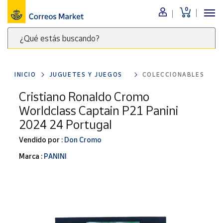
0
Menú
¿Qué estás buscando?
Nuestro
catálogo
Escribe
palabras
INICIO
JUGUETES Y JUEGOS
COLECCIONABLES
clave
Alimentación
para
Cristiano Ronaldo Cromo
Bebidas
buscar
Worldclass Captain P21 Panini
Ocio y cultura
productos
2024 24 Portugal
en
Juguetes y
juegos
Correos
Vendido por :
Don Cromo
Market
Libros y
Marca :
PANINI
.
revistas
Merchandising
y regalos
Tienda de
Correos