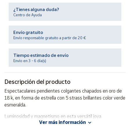
Productos
Solidarios
¿Tienes alguna duda?
Centro de Ayuda
Ayuda
Envío gratuito
Envío responsable gratuito a partir de 20 €
Centro
de ayuda
Tiempo estimado de envío
Contacto
Envío en 3 - 6 día(s)
Vendedores
Descripción del producto
Espectaculares pendientes colgantes chapados en oro de
Mapa de
vendedores
18 k, en forma de estrella con 5 strass brillantes color verde
esmeralda.
Hazte
vendedor
Luminosidad y magnetismo en esta versátil joya.
Área
Ver más información
vendedor
Tamaño del pendiente: 2 cm.