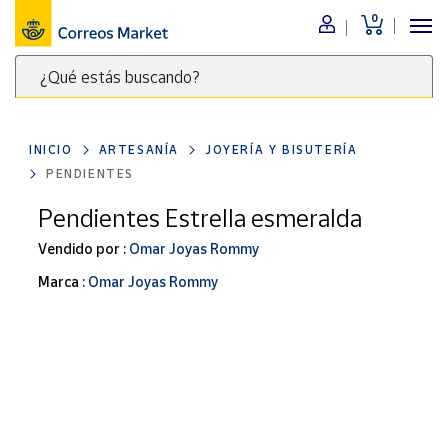
0
Menú
¿Qué estás buscando?
Nuestro
catálogo
Escribe
palabras
INICIO
ARTESANÍA
JOYERÍA Y BISUTERÍA
clave
Alimentación
PENDIENTES
para
Bebidas
buscar
Pendientes Estrella esmeralda
Ocio y cultura
productos
Vendido por :
Omar Joyas Rommy
en
Juguetes y
juegos
Correos
Marca :
Omar Joyas Rommy
Market
Libros y
.
revistas
Merchandising
y regalos
Tienda de
Correos