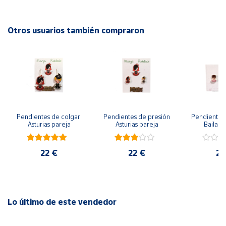
Cierre: Leverback.
Cuenta
Otros usuarios también compraron
Hipoalergénico, 5 baños de oro de 18 k, free niquel.
Área
1 año de garantía.
cliente
Ubicación
Pendientes de colgar 
Pendientes de presión 
Pendientes 
Península
Asturias pareja
Asturias pareja
Bailarin
y
Baleares
22 €
22 €
22
Canarias,
Ceuta y
Melilla
Lo último de este vendedor