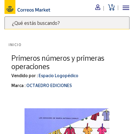
0
Menú
¿Qué estás buscando?
Nuestro
catálogo
Escribe
palabras
INICIO
clave
Alimentación
para
Primeros números y primeras
Bebidas
buscar
operaciones
Ocio y cultura
productos
en
Vendido por :
Espacio Logopédico
Juguetes y
juegos
Correos
Marca :
OCTAEDRO EDICIONES
Market
Libros y
.
revistas
Merchandising
y regalos
Tienda de
Correos