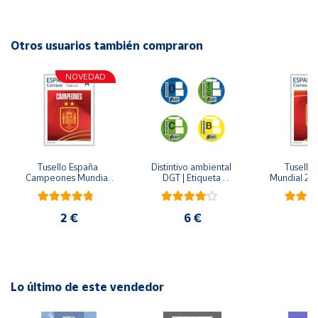
Autor: Maria Antonia Canals Tolosa
Cuenta
Editorial: Octaedro
Otros usuarios también compraron
ISBN: 9788418615382
Área
Idioma: Español
NOVEDAD
cliente
Ubicación
Tusello España 
Distintivo ambiental 
Tusello 
Península
Campeones Mundial 
DGT | Etiqueta 
Mundial 20
y
2026
ambiental oficial
ro
Baleares
2 €
6 €
2
Canarias,
Ceuta y
Melilla
Lo último de este vendedor