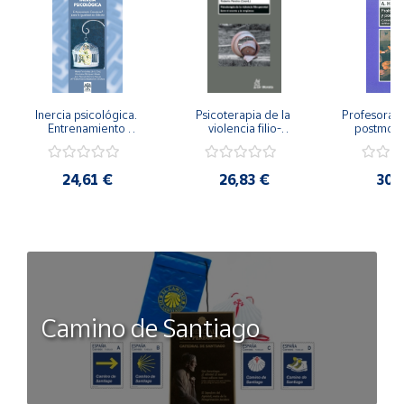
Inercia psicológica. 
Psicoterapia de la 
Profesorado,
Entrenamiento 
violencia filio-
postmode
Emocional para la 
parental. Entre el 
Cambian los
Igualdad de Género.
secreto y la 
cambi
vergüenza.
profes
24,61 €
26,83 €
30,
Camino de Santiago