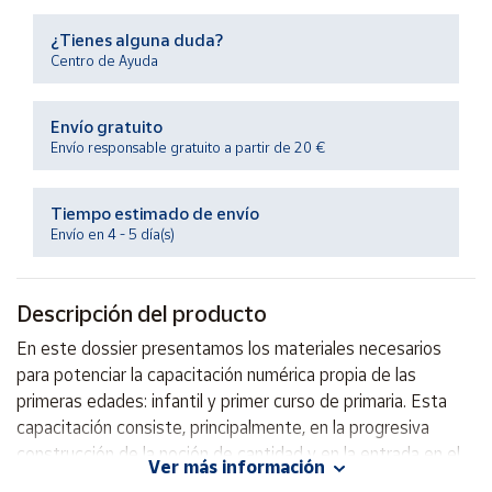
Productos
Solidarios
¿Tienes alguna duda?
Centro de Ayuda
Ayuda
Envío gratuito
Envío responsable gratuito a partir de 20 €
Centro
de ayuda
Tiempo estimado de envío
Contacto
Envío en 4 - 5 día(s)
Vendedores
Descripción del producto
Mapa de
En este dossier presentamos los materiales necesarios
vendedores
para potenciar la capacitación numérica propia de las
Hazte
primeras edades: infantil y primer curso de primaria. Esta
vendedor
capacitación consiste, principalmente, en la progresiva
construcción de la noción de cantidad y en la entrada en el
Área
Ver más información
vendedor
campo de las primeras operaciones.