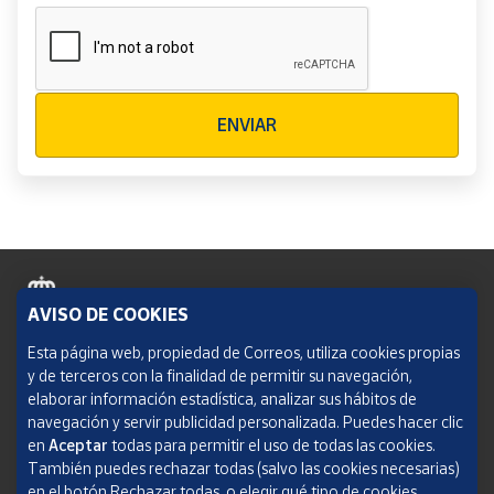
Verificación reCAPTCHA
ENVIAR
AVISO DE COOKIES
Política de cookies
Esta página web, propiedad de Correos, utiliza cookies propias
y de terceros con la finalidad de permitir su navegación,
Aviso legal
elaborar información estadística, analizar sus hábitos de
navegación y servir publicidad personalizada. Puedes hacer clic
Condiciones del servicio
en
Aceptar
todas para permitir el uso de todas las cookies.
También puedes rechazar todas (salvo las cookies necesarias)
Política de Privacidad Web
en el botón Rechazar todas, o elegir qué tipo de cookies