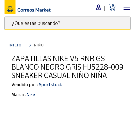
0
Menú
¿Qué estás buscando?
Nuestro
catálogo
Escribe
palabras
INICIO
NIÑO
clave
Alimentación
para
ZAPATILLAS NIKE V5 RNR GS
Bebidas
buscar
BLANCO NEGRO GRIS HJ5228-009
Ocio y cultura
productos
SNEAKER CASUAL NIÑO NIÑA
en
Juguetes y
juegos
Correos
Vendido por :
Sportstock
Market
Libros y
Marca :
Nike
.
revistas
Merchandising
y regalos
Tienda de
Correos