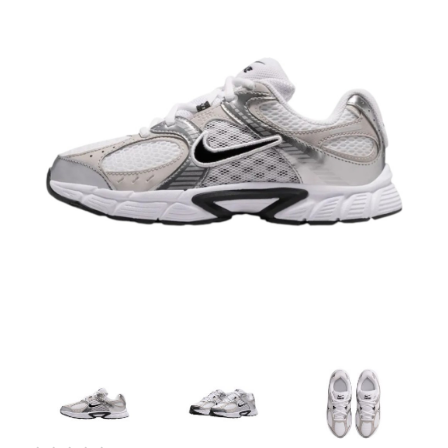
Artesanía
Oficina y
Papelería
Para Canarias,
Ceuta y Melilla
Más
populares
Bono
Cultural
Nuestros
vendedores
Las
novedades
de Correos
Market