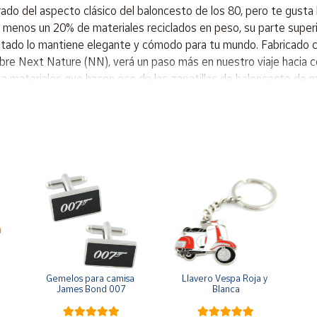
l aspecto clásico del baloncesto de los 80, pero te gusta la 
 menos un 20% de materiales reciclados en peso, su parte superi
 escotado lo mantiene elegante y cómodo para tu mundo. Fabricado
bre Next Nature (NN), verá un paso más en nuestro viaje hacia c
nta materiales que hacen eco de las zapatillas de baloncesto de 
enial, mientras que las perforaciones en la puntera y los lados a
Gemelos para camisa 
Llavero Vespa Roja y 
James Bond 007
Blanca