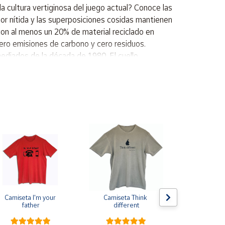
cultura vertiginosa del juego actual? Conoce las
or nítida y las superposiciones cosidas mantienen
 con al menos un 20% de material reciclado en
ero emisiones de carbono y cero residuos.
mediados de la década de 1980. El cuello
gregan comodidad y transpirabilidad.
Camiseta I'm your 
Camiseta Think 
Pin de s
father
different
escarapela E
Cruz de Sa