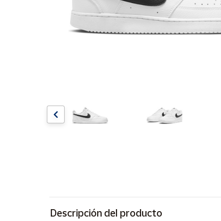
Artesanía
Oficina y
Papelería
Para Canarias,
Ceuta y Melilla
Más
populares
Bono
Cultural
Nuestros
vendedores
Las
novedades
de Correos
Market
Descripción del producto