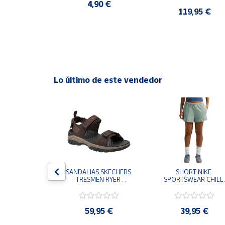
CASUAL SNEAKER 
4,90 €
HOMBRE
0 €
119,95 €
Cuenta
Área
cliente
Lo último de este vendedor
Ubicación
Península
y
Baleares
Canarias,
Ceuta y
Melilla
S CHAMPION 
SANDALIAS SKECHERS 
SHORT NIKE 
 TD NEGRO 
TRESMEN RYER 
SPORTSWEAR CHILL 
9-KK002 
MARRON CHOCOLATE 
TERRY VERDE II3980
 NIÑO NIÑA
205112-CHOC 
006 PANTALONES 
HOMBRE SANDALIAS 
CORTOS MUJER
COMODAS
,95 €
59,95 €
39,95 €