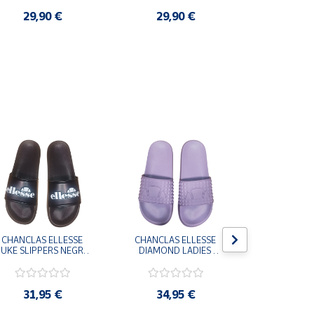
29,90 €
29,90 €
3,9
CHANCLAS ELLESSE 
CHANCLAS ELLESSE 
CHANCLAS 
UKE SLIPPERS NEGRO 
DIAMOND LADIES 
DIAMOND 
ADELAIDE022-E-
SLIPPERS LILA 
SLIPPERS
EVAPVC-001 FLIP 
ADELAIDE028-
ADELAI
FLOP SANDALIAS 
EVAPVC-664 FLIP 
EVAPVC-00
COMODAS HOMBRE
FLOP SANDALIAS 
FLOP SAN
31,95 €
34,95 €
34,9
COMODAS MUJER
COMODAS