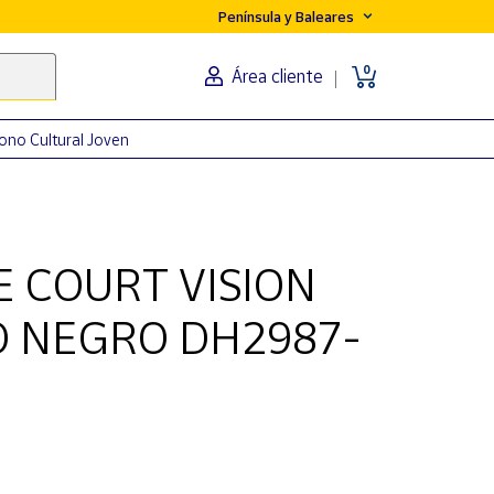
Península y Baleares
0
Área cliente
ono Cultural Joven
E COURT VISION
 NEGRO DH2987-