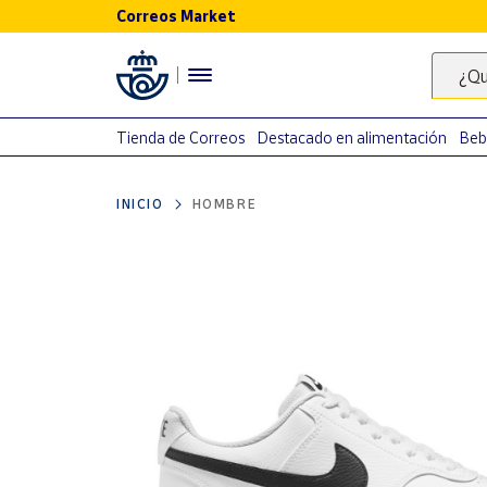
Correos Market
Menú
¿Qu
Nuestro
catálogo
Tienda de Correos
Destacado en alimentación
Beb
Alimentación
INICIO
HOMBRE
Bebidas
Ocio y cultura
Juguetes y
juegos
Libros y
revistas
Merchandising
y regalos
Tienda de
Correos