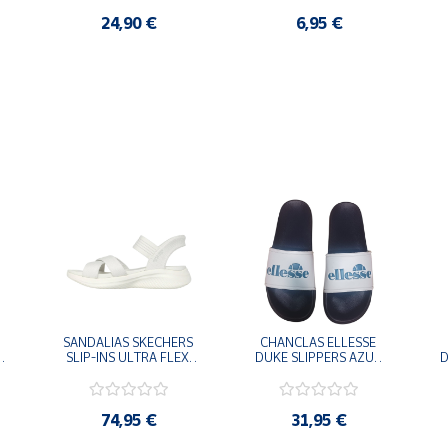
24,90 €
6,95 €
SANDALIAS SKECHERS 
CHANCLAS ELLESSE 
SLIP-INS ULTRA FLEX 
DUKE SLIPPERS AZUL 
D
-
3.0 NEVER BETTER 
MARINO 
BLANCO OFF 119975-
ADELAIDE022-E-
OFWT SANDALIAS 
EVAPVC-153 FLIP 
COMODAS MUJER
FLOP SANDALIAS 
74,95 €
31,95 €
COMODAS HOMBRE