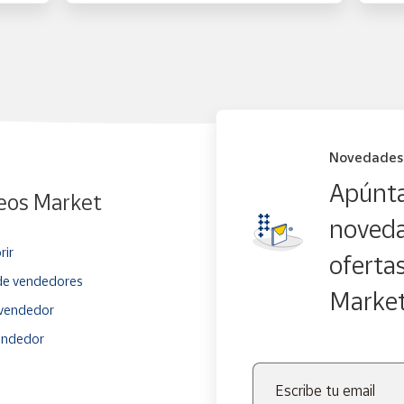
Novedades
Apúnta
eos Market
noveda
rir
oferta
e vendedores
Marke
vendedor
endedor
Escribe tu email