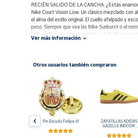
Productos
RECIÉN SALIDO DE LA CANCHA. ¿Estás enamorado de
Solidarios
Nike Court Vision Low. Un clásico mezclado con al
el alma del estilo original. El cuello afelpado y
peso. Siempre que vea las Nike Sunburst o el nom
Ayuda
Utilizando materiales sintéticos, el diseño prese
Ver más información
acolchado y escotado se ve elegante y se siente g
Centro
de ayuda
Contacto
Otros usuarios también compraron
Vendedores
Mapa de
vendedores
Hazte
vendedor
e One Piece 
Pin Escudo Felipe VI
ZAPATILLAS ADIDAS 
egro
GAZELLE INDOOR 
Área
AMARILLO SHOYEL 
vendedor
NEGRO JR6303 