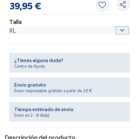
Productos
39,95 €
Solidarios
Talla
Ayuda
Centro
de ayuda
¿Tienes alguna duda?
Contacto
Centro de Ayuda
Vendedores
Envío gratuito
Envío responsable gratuito a partir de 20 €
Mapa de
vendedores
Tiempo estimado de envío
Hazte
Envío en 2 - 8 día(s)
vendedor
Área
vendedor
Descripción del producto