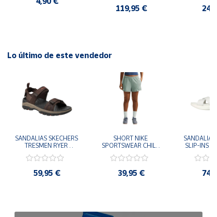
4,90 €
CASUAL SNEAKER 
119,95 €
24,
HOMBRE
Lo último de este vendedor
SANDALIAS SKECHERS 
SHORT NIKE 
SANDALIAS 
TRESMEN RYER 
SPORTSWEAR CHILL 
SLIP-INS U
MARRON CHOCOLATE 
TERRY VERDE II3980-
3.0 NEVER
205112-CHOC 
006 PANTALONES 
BLANCO
HOMBRE SANDALIAS 
CORTOS MUJER
119975
59,95 €
39,95 €
74,
COMODAS
SANDALIAS
MU