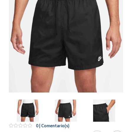
Artesanía
Oficina y
Papelería
Para Canarias,
Ceuta y Melilla
Más
populares
Bono
Cultural
Nuestros
vendedores
Las
novedades
de Correos
Market
0 | Comentario(s)