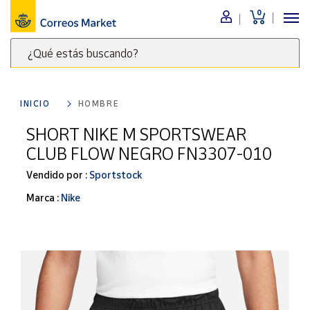
0
Menú
¿Qué estás buscando?
Nuestro
catálogo
Escribe
palabras
INICIO
HOMBRE
clave
Alimentación
para
SHORT NIKE M SPORTSWEAR
Bebidas
buscar
CLUB FLOW NEGRO FN3307-010
Ocio y cultura
productos
en
Vendido por :
Sportstock
Juguetes y
juegos
Correos
Marca :
Nike
Market
Libros y
.
revistas
Merchandising
y regalos
Tienda de
Correos