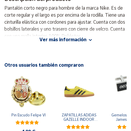
Pantalón corto negro para hombre de la marca Nike. Es de
Cuenta
corte regular y el largo es por encima de la rodilla. Tiene una
cinturilla elástica con cordones para ajustar. Cuenta con dos
bolsillos laterales y uno trasero con cierre de velcro. Cuenta
Área
cliente
con una malla interior. 100% Poliéster
Ver más información
Ubicación
Otros usuarios también compraron
Península
y
Baleares
Canarias,
Ceuta y
Melilla
Pin Escudo Felipe VI
ZAPATILLAS ADIDAS 
Gemelos pa
GAZELLE INDOOR 
James B
AMARILLO SHOYEL 
NEGRO JR6303 