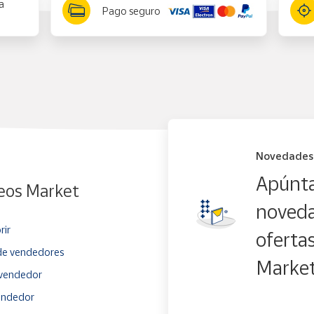
a
Pago seguro
Novedades
Apúnta
eos Market
noveda
rir
oferta
e vendedores
Marke
vendedor
endedor