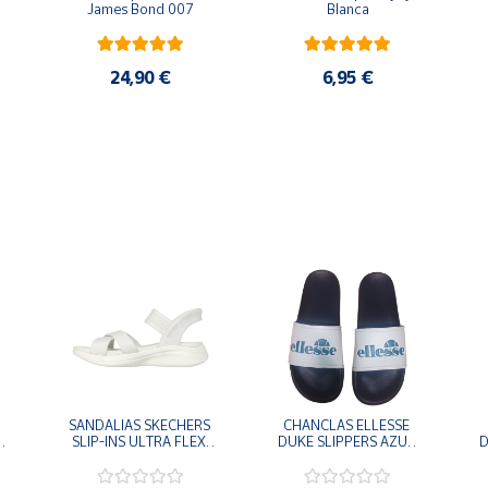
James Bond 007
Blanca
24,90 €
6,95 €
SANDALIAS SKECHERS 
CHANCLAS ELLESSE 
SLIP-INS ULTRA FLEX 
DUKE SLIPPERS AZUL 
D
-
3.0 NEVER BETTER 
MARINO 
BLANCO OFF 119975-
ADELAIDE022-E-