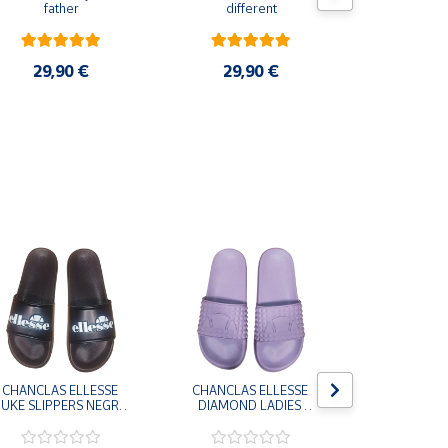
father
different
escarapela E
Cruz de Sa
29,90 €
29,90 €
3,9
CHANCLAS ELLESSE 
CHANCLAS ELLESSE 
CHANCLAS 
UKE SLIPPERS NEGRO 
DIAMOND LADIES 
DIAMOND 
ADELAIDE022-E-
SLIPPERS LILA 
SLIPPERS
EVAPVC-001 FLIP 
ADELAIDE028-
ADELAI