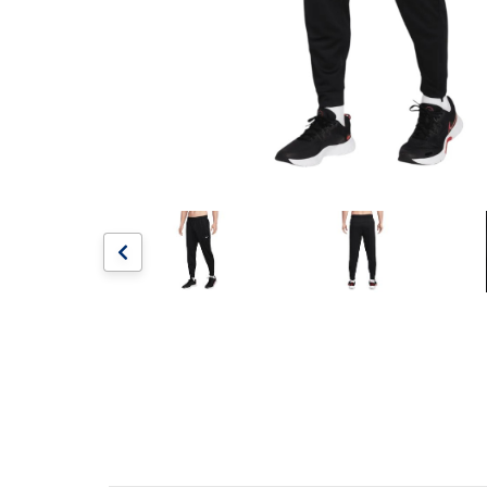
Artesanía
Oficina y
Papelería
Para Canarias,
Ceuta y Melilla
Más
populares
Bono
Cultural
Nuestros
vendedores
Las
novedades
de Correos
Market