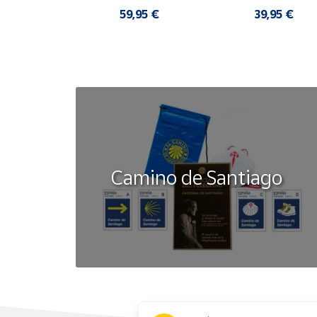
HOMBRE SANDALIAS 
CORTOS MUJER
COMODAS
,95 €
59,95 €
39,95 €
Camino de Santiago
x