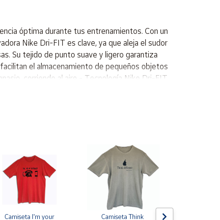
iencia óptima durante tus entrenamientos. Con un
adora Nike Dri-FIT es clave, ya que aleja el sudor
s. Su tejido de punto suave y ligero garantiza
ue facilitan el almacenamiento de pequeños objetos
nasio, corriendo al aire - Tecnología Nike Dri-FIT
n ajuste moderno y cómodo. - Tejido de punto
eguro y personalizado. - Prácticos bolsillos
practican fitness en cualquier nivel, desde
como actividades al aire libre. Se recomienda para
o de pierna cónica. La tecnología Nike DriFIT aleja
terales proporcionan almacenamiento de fácil
able. 100% poliéster
Camiseta I'm your 
Camiseta Think 
Pin de s