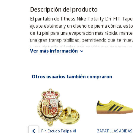
Productos
Solidarios
Descripción del producto
El pantalón de fitness Nike Totality Dri-FIT Tap
ajuste estándar y un diseño de pierna cónica, esto
Ayuda
de tu piel para una evaporación más rápida, mante
una gran transpirabilidad, permitiendo que te mue
Centro
y una cinturilla elástica con cordón que asegura u
de ayuda
Ver más información
que asegura una rápida evaporación del sudor par
Contacto
ligero y transpirable que favorece la movilidad en 
laterales que ofrecen un almacenamiento accesible
principiantes hasta avanzados. Su diseño versátil 
Vendedores
Otros usuarios también compraron
uso en el gimnasio, carreras, y cualquier deporte 
el sudor de tu piel para una evaporación más rápi
Mapa de
acceso. La cinturilla elástica con cordón proporcio
vendedores
Hazte
vendedor
Área
vendedor
e One Piece 
Pin Escudo Felipe VI
ZAPATILLAS ADIDAS 