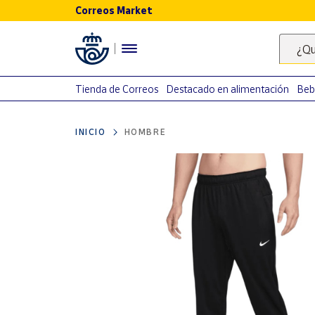
Correos Market
Menú
¿Qu
Nuestro
catálogo
Tienda de Correos
Destacado en alimentación
Beb
Alimentación
INICIO
HOMBRE
Bebidas
Ocio y cultura
Juguetes y
juegos
Libros y
revistas
Merchandising
y regalos
Tienda de
Correos