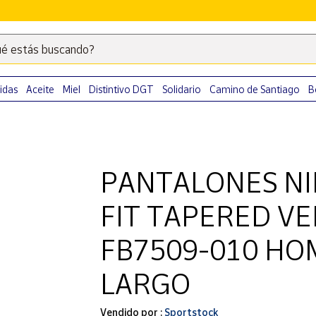
é estás buscando?
Escribe
palabras
clave
idas
Aceite
Miel
Distintivo DGT
Solidario
Camino de Santiago
B
para
buscar
productos
en
PANTALONES NIK
Correos
Market
FIT TAPERED V
.
FB7509-010 H
LARGO
Vendido por :
Sportstock