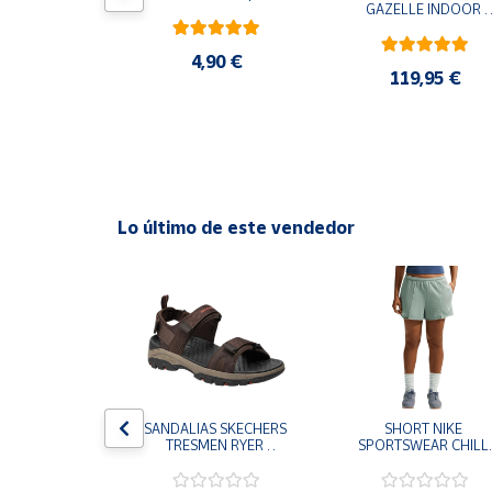
egro
GAZELLE INDOOR 
AMARILLO SHOYEL 
NEGRO JR6303 
Cuenta
CASUAL SNEAKER 
4,90 €
HOMBRE
0 €
119,95 €
Área
cliente
Ubicación
Lo último de este vendedor
Península
y
Baleares
Canarias,
Ceuta y
Melilla
S CHAMPION 
SANDALIAS SKECHERS 
SHORT NIKE 
 TD NEGRO 
TRESMEN RYER 
SPORTSWEAR CHILL 
9-KK002 
MARRON CHOCOLATE 
TERRY VERDE II3980
 NIÑO NIÑA
205112-CHOC 
006 PANTALONES 