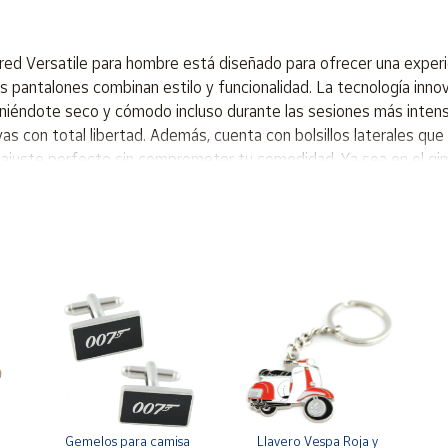
ered Versatile para hombre está diseñado para ofrecer una exper
s pantalones combinan estilo y funcionalidad. La tecnología innov
niéndote seco y cómodo incluso durante las sesiones más intensa
vas con total libertad. Además, cuenta con bolsillos laterales q
n ajuste perfecto sin comprometer tu comodidad. Ya sea en el gim
a mantenerte seco. - Diseño de pierna cónica que proporciona u
cada movimiento. - Cinturilla elástica con cordón para un ajuste s
 para tus pertenencias. Este pantalón es ideal para hombres que 
lo hace perfecto para entrenamientos de intensidad variable, así 
que requiera movimiento ágil y cómodo. Ajuste estándar con diseñ
da, lo que te ayuda a mantenerte seco y cómodo. Los bolsillos la
na un ajuste seguro. El tejido de punto suave es ligero y transpir
Gemelos para camisa 
Llavero Vespa Roja y 