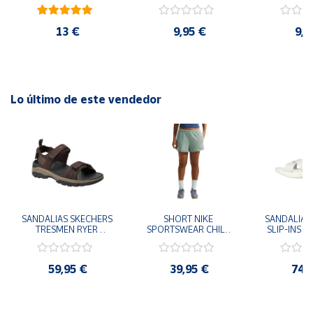
cm y 78 cm Diámetro
48cm y
diám
13 €
9,95 €
9,9
Lo último de este vendedor
SANDALIAS SKECHERS 
SHORT NIKE 
SANDALIAS 
TRESMEN RYER 
SPORTSWEAR CHILL 
SLIP-INS U
MARRON CHOCOLATE 
TERRY VERDE II3980-
3.0 NEVER
205112-CHOC 
006 PANTALONES 
BLANCO
HOMBRE SANDALIAS 
CORTOS MUJER
119975
59,95 €
39,95 €
74,
COMODAS
SANDALIAS
MU