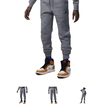
Artesanía
Oficina y
Papelería
Para Canarias,
Ceuta y Melilla
Más
populares
Bono
Cultural
Nuestros
vendedores
Las
novedades
de Correos
Market