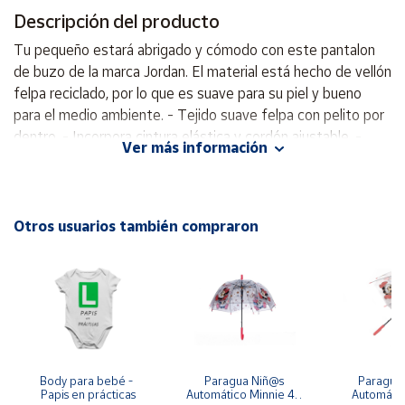
Descripción del producto
Cuenta
Tu pequeño estará abrigado y cómodo con este pantalon
de buzo de la marca Jordan. El material está hecho de vellón
Área
felpa reciclado, por lo que es suave para su piel y bueno
cliente
para el medio ambiente. - Tejido suave felpa con pelito por
dentro. - Incorpora cintura elástica y cordón ajustable. -
Ver más información
Bolsillos laterales. - De corte largo. - Pantalón de puño. -
Ubicación
100% Polyester - Lavar a máquina. - Se recomienda no usar
secadora.
Península
Otros usuarios también compraron
y
Baleares
Canarias,
Ceuta y
Melilla
Body para bebé - 
Paragua Niñ@s 
Paraguas 
Papis en prácticas
Automático Minnie 48 
Automátic