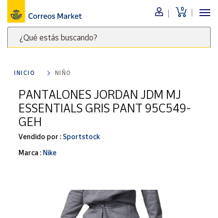
0
Menú
¿Qué estás buscando?
Nuestro
catálogo
Escribe
palabras
INICIO
NIÑO
clave
Alimentación
para
PANTALONES JORDAN JDM MJ
Bebidas
buscar
ESSENTIALS GRIS PANT 95C549-
Ocio y cultura
productos
GEH
en
Juguetes y
juegos
Correos
Vendido por :
Sportstock
Market
Libros y
Marca :
Nike
.
revistas
Merchandising
y regalos
Tienda de
Correos