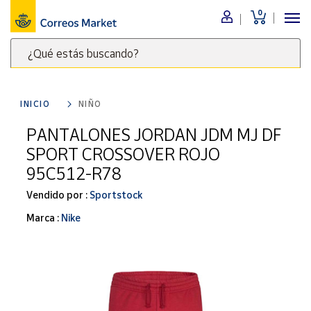
0
Menú
¿Qué estás buscando?
Nuestro
catálogo
Escribe
palabras
INICIO
NIÑO
clave
Alimentación
para
PANTALONES JORDAN JDM MJ DF
Bebidas
buscar
SPORT CROSSOVER ROJO
Ocio y cultura
productos
95C512-R78
en
Juguetes y
juegos
Correos
Vendido por :
Sportstock
Market
Libros y
Marca :
Nike
.
revistas
Merchandising
y regalos
Tienda de
Correos