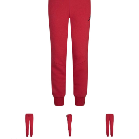
Artesanía
Oficina y
Papelería
Para Canarias,
Ceuta y Melilla
Más
populares
Bono
Cultural
Nuestros
vendedores
Las
novedades
de Correos
Market