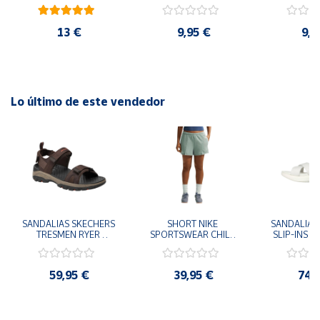
cm y 78 cm Diámetro
48cm y
diám
13 €
9,95 €
9,9
Lo último de este vendedor
SANDALIAS SKECHERS 
SHORT NIKE 
SANDALIAS 
TRESMEN RYER 
SPORTSWEAR CHILL 
SLIP-INS U
MARRON CHOCOLATE 
TERRY VERDE II3980-
3.0 NEVER
205112-CHOC 
006 PANTALONES 
BLANCO
HOMBRE SANDALIAS 
CORTOS MUJER
119975
59,95 €
39,95 €
74,
COMODAS
SANDALIAS
MU