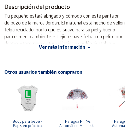
Descripción del producto
Cuenta
Tu pequeño estará abrigado y cómodo con este pantalon
de buzo de la marca Jordan. El material está hecho de vellón
Área
felpa reciclado, por lo que es suave para su piel y bueno
cliente
para el medio ambiente. - Tejido suave felpa con pelito por
dentro. - Incorpora cintura elástica y cordón ajustable. -
Ver más información
Bolsillos laterales. - De corte largo. - Pantalón de puño. -
Ubicación
100% Polyester - Lavar a máquina. - Se recomienda no usar
secadora.
Península
Otros usuarios también compraron
y
Baleares
Canarias,
Ceuta y
Melilla
Body para bebé - 
Paragua Niñ@s 
Paraguas 
Papis en prácticas
Automático Minnie 48 
Automátic