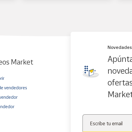
Novedades
Apúnta
eos Market
noveda
rir
oferta
e vendedores
Marke
vendedor
endedor
Escribe tu email