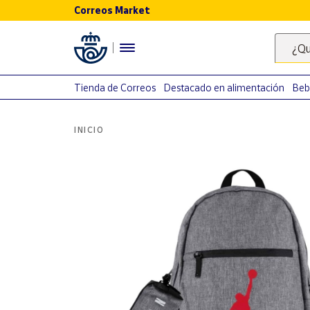
Correos Market
Menú
¿Qu
Nuestro
catálogo
Tienda de Correos
Destacado en alimentación
Beb
Alimentación
INICIO
Bebidas
Ocio y cultura
Juguetes y
juegos
Libros y
revistas
Merchandising
y regalos
Tienda de
Correos