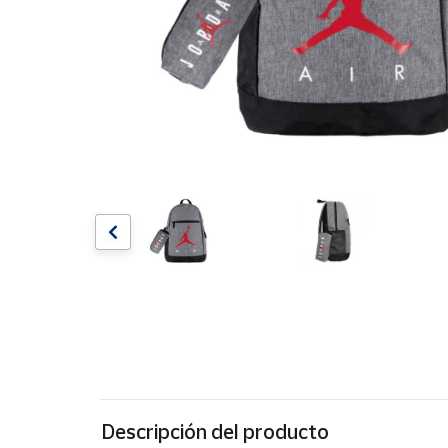
Artesanía
Oficina y
Papelería
Para Canarias,
Ceuta y Melilla
Más
populares
Bono
Cultural
Nuestros
vendedores
Las
novedades
de Correos
Market
Descripción del producto