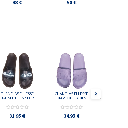
48 €
50 €
10
CHANCLAS ELLESSE 
CHANCLAS ELLESSE 
CHANCLAS 
UKE SLIPPERS NEGRO 
DIAMOND LADIES 
DIAMOND 
ADELAIDE022-E-
SLIPPERS LILA 
SLIPPERS
EVAPVC-001 FLIP 
ADELAIDE028-
ADELAI
FLOP SANDALIAS 
EVAPVC-664 FLIP 
EVAPVC-00
COMODAS HOMBRE
FLOP SANDALIAS 
FLOP SAN
31,95 €
34,95 €
34,9
COMODAS MUJER
COMODAS