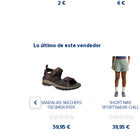
60 €
2 €
6 €
Cuenta
Área
cliente
Lo último de este vendedor
Ubicación
Península
y
Baleares
Canarias,
Ceuta y
S CHAMPION 
SANDALIAS SKECHERS 
SHORT NIKE 
Melilla
 TD NEGRO 
TRESMEN RYER 
SPORTSWEAR CHILL 
9-KK002 
MARRON CHOCOLATE 
TERRY VERDE II3980
 NIÑO NIÑA
205112-CHOC 
006 PANTALONES 
HOMBRE SANDALIAS 
CORTOS MUJER
COMODAS
,95 €
59,95 €
39,95 €