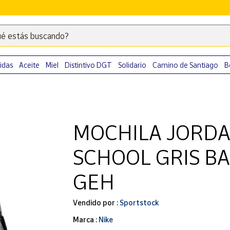
é estás buscando?
Escribe
palabras
clave
idas
Aceite
Miel
Distintivo DGT
Solidario
Camino de Santiago
B
para
buscar
productos
en
MOCHILA JORDA
Correos
Market
SCHOOL GRIS B
.
GEH
Vendido por :
Sportstock
Marca :
Nike