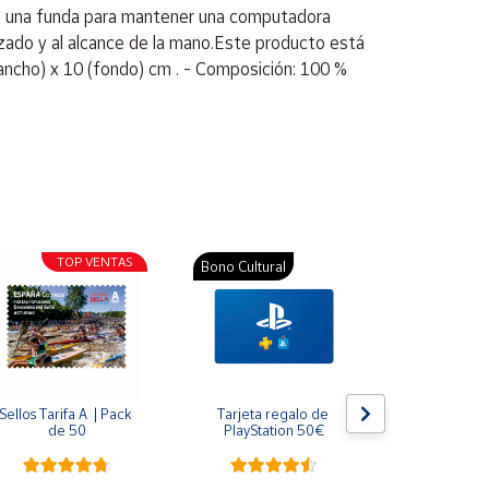
on una funda para mantener una computadora
nizado y al alcance de la mano.Este producto está
(ancho) x 10 (fondo) cm . - Composición: 100 %
TOP VENTAS
Bono Cultural
Bono Cultura
Sellos Tarifa A  | Pack 
Tarjeta regalo de 
Tarjeta re
de 50
PlayStation 50€
PlayStat