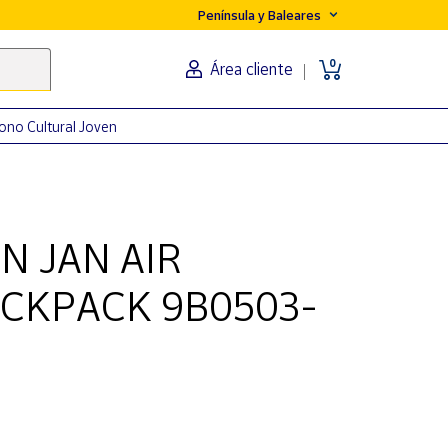
Península y Baleares
0
Área cliente
ono Cultural Joven
N JAN AIR
ACKPACK 9B0503-