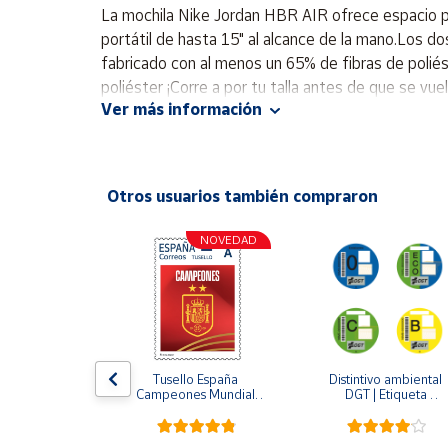
Productos
La mochila Nike Jordan HBR AIR ofrece espacio p
Solidarios
portátil de hasta 15" al alcance de la mano.Los do
fabricado con al menos un 65% de fibras de poliést
poliéster ¡Corre a por tu talla antes de que se vue
Ayuda
Ver más información
Centro
de ayuda
Otros usuarios también compraron
Contacto
NOVEDAD
Vendedores
Mapa de
vendedores
Hazte
amino de 
Tusello España 
Distintivo ambiental 
vendedor
Sellos Camino 
Campeones Mundial 
DGT | Etiqueta 
go del Norte
2026
ambiental oficial
Área
vendedor