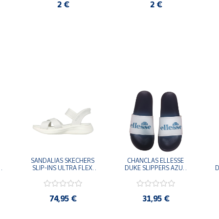
2 €
2 €
SANDALIAS SKECHERS 
CHANCLAS ELLESSE 
SLIP-INS ULTRA FLEX 
DUKE SLIPPERS AZUL 
D
-
3.0 NEVER BETTER 
MARINO 
BLANCO OFF 119975-
ADELAIDE022-E-
OFWT SANDALIAS 
EVAPVC-153 FLIP 
COMODAS MUJER
FLOP SANDALIAS 
74,95 €
31,95 €
COMODAS HOMBRE