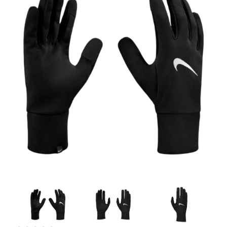
Artesanía
Oficina y
Papelería
Para Canarias,
Ceuta y Melilla
Más
populares
Bono
Cultural
Nuestros
vendedores
Las
novedades
de Correos
Market