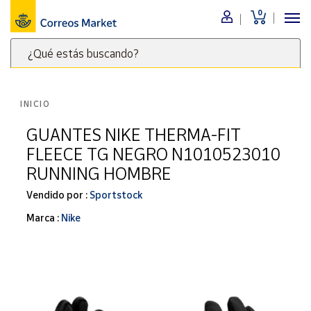
0
Menú
¿Qué estás buscando?
Nuestro
catálogo
Escribe
palabras
INICIO
clave
Alimentación
para
GUANTES NIKE THERMA-FIT
Bebidas
buscar
FLEECE TG NEGRO N1010523010
Ocio y cultura
productos
RUNNING HOMBRE
en
Juguetes y
juegos
Correos
Vendido por :
Sportstock
Market
Libros y
Marca :
Nike
.
revistas
Merchandising
y regalos
Tienda de
Correos