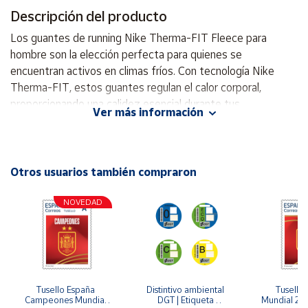
Descripción del producto
Cuenta
Los guantes de running Nike Therma-FIT Fleece para
hombre son la elección perfecta para quienes se
Área
encuentran activos en climas fríos. Con tecnología Nike
cliente
Therma-FIT, estos guantes regulan el calor corporal,
proporcionando una calidez esencial durante tus
Ver más información
entrenamientos. Su interior de suave vellón cepillado te
Ubicación
ofrece una comodidad excepcional y abrigo. Además,
cuentan con pulgar e índice compatibles con pantallas
Península
táctiles, lo que te permite usar tus dispositivos sin tener
Otros usuarios también compraron
y
que quitarte los guantes. Fabricados con materiales
Baleares
resistentes, estos guantes son duraderos y están
NOVEDAD
Canarias,
diseñados para aportar un buen agarre. Con el logo de la
Ceuta y
Melilla
marca visible y un elegante color negro, este accesorio es
tanto funcional como estiloso. Perfectos para corredores
que no se detienen ante el frío. La tecnología Nike
ThermaFIT ayuda a controlar el calor natural de tu cuerpo
Tusello España 
Distintivo ambiental 
Tusello 
Campeones Mundial 
DGT | Etiqueta 
Mundial 20
para ayudarte a mantenerte abrigado en condiciones de