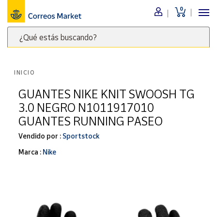
0
Menú
¿Qué estás buscando?
Nuestro
catálogo
Escribe
palabras
INICIO
clave
Alimentación
para
GUANTES NIKE KNIT SWOOSH TG
Bebidas
buscar
3.0 NEGRO N1011917010
Ocio y cultura
productos
GUANTES RUNNING PASEO
en
Juguetes y
juegos
Correos
Vendido por :
Sportstock
Market
Libros y
Marca :
Nike
.
revistas
Merchandising
y regalos
Tienda de
Correos