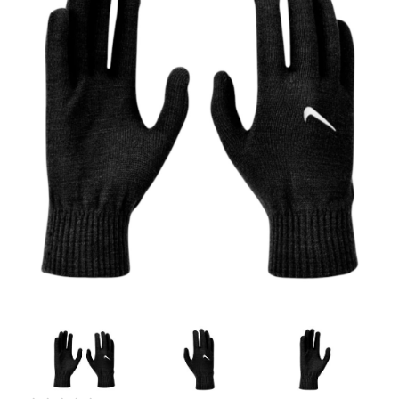
Artesanía
Oficina y
Papelería
Para Canarias,
Ceuta y Melilla
Más
populares
Bono
Cultural
Nuestros
vendedores
Las
novedades
de Correos
Market