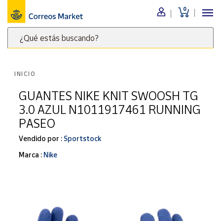
0
Menú
¿Qué estás buscando?
Nuestro
catálogo
Escribe
palabras
INICIO
clave
Alimentación
para
GUANTES NIKE KNIT SWOOSH TG
Bebidas
buscar
3.0 AZUL N1011917461 RUNNING
Ocio y cultura
productos
PASEO
en
Juguetes y
juegos
Correos
Vendido por :
Sportstock
Market
Libros y
Marca :
Nike
.
revistas
Merchandising
y regalos
Tienda de
Correos