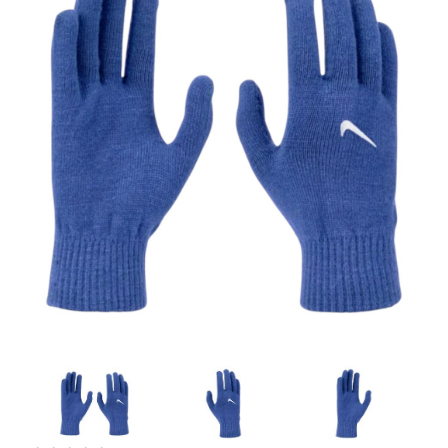
Artesanía
Oficina y
Papelería
Para Canarias,
Ceuta y Melilla
Más
populares
Bono
Cultural
Nuestros
vendedores
Las
novedades
de Correos
Market