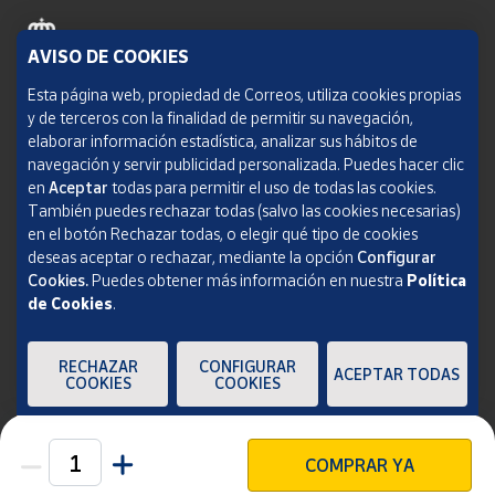
AVISO DE COOKIES
Política de cookies
Esta página web, propiedad de Correos, utiliza cookies propias
y de terceros con la finalidad de permitir su navegación,
Aviso legal
elaborar información estadística, analizar sus hábitos de
navegación y servir publicidad personalizada. Puedes hacer clic
Condiciones del servicio
en
Aceptar
todas para permitir el uso de todas las cookies.
También puedes rechazar todas (salvo las cookies necesarias)
Política de Privacidad Web
en el botón Rechazar todas, o elegir qué tipo de cookies
deseas aceptar o rechazar, mediante la opción
Configurar
Informe de transparencia
Cookies.
Puedes obtener más información en nuestra
Política
de Cookies
.
SOCIEDAD ESTATAL CORREOS Y TELÉGRAFOS, S.A., S.M.E. Todos los derechos
reservados.
RECHAZAR
CONFIGURAR
ACEPTAR TODAS
COOKIES
COOKIES
COMPRAR YA
Unidades