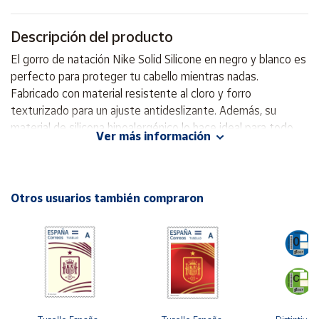
Cuenta
Descripción del producto
El gorro de natación Nike Solid Silicone en negro y blanco es
Área
perfecto para proteger tu cabello mientras nadas.
cliente
Fabricado con material resistente al cloro y forro
texturizado para un ajuste antideslizante. Además, su
material de silicona hipoalergénico lo hace ideal para todo
Ubicación
Ver más información
tipo de nadadores. ¡No te pierdas la oportunidad de
adquirirlo y disfrutar de tus entrenamientos en el agua con
Península
total comodidad! Material resistente al cloro Forro
y
Baleares
texturizado Ajuste antideslizante Material de silicona
Otros usuarios también compraron
hipoalergénico
Canarias,
Ceuta y
Melilla