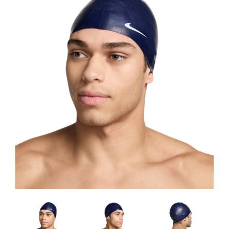
Artesanía
Oficina y
Papelería
Para Canarias,
Ceuta y Melilla
Más
populares
Bono
Cultural
Nuestros
vendedores
Las
novedades
de Correos
Market