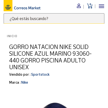
0
Menú
¿Qué estás buscando?
Nuestro
catálogo
Escribe
palabras
INICIO
clave
Alimentación
para
GORRO NATACION NIKE SOLID
Bebidas
buscar
SILICONE AZUL MARINO 93060-
Ocio y cultura
productos
440 GORRO PISCINA ADULTO
en
Juguetes y
UNISEX
juegos
Correos
Market
Libros y
Vendido por :
Sportstock
.
revistas
Marca :
Nike
Merchandising
y regalos
Tienda de
Correos