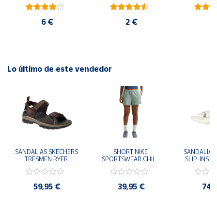
ambiental oficial
blanco
ro
6 €
2 €
2
Lo último de este vendedor
SANDALIAS SKECHERS 
SHORT NIKE 
SANDALIAS 
TRESMEN RYER 
SPORTSWEAR CHILL 
SLIP-INS U
MARRON CHOCOLATE 
TERRY VERDE II3980-
3.0 NEVER
205112-CHOC 
006 PANTALONES 
BLANCO
HOMBRE SANDALIAS 
CORTOS MUJER
119975
59,95 €
39,95 €
74,
COMODAS
SANDALIAS
MU