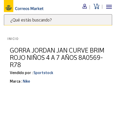
0
Menú
¿Qué estás buscando?
Nuestro
catálogo
Escribe
palabras
INICIO
clave
Alimentación
para
GORRA JORDAN JAN CURVE BRIM
Bebidas
buscar
ROJO NIÑOS 4 A 7 AÑOS 8A0569-
Ocio y cultura
productos
R78
en
Juguetes y
juegos
Correos
Vendido por :
Sportstock
Market
Libros y
Marca :
Nike
.
revistas
Merchandising
y regalos
Tienda de
Correos