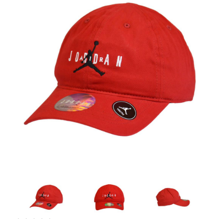
Artesanía
Oficina y
Papelería
Para Canarias,
Ceuta y Melilla
Más
populares
Bono
Cultural
Nuestros
vendedores
Las
novedades
de Correos
Market