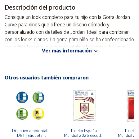
Descripción del producto
Cuenta
Consigue un look completo para tu hijo con la Gorra Jordan
Curve para niños que ofrece un diseño cómodo y
Área
personalizado con detalles de Jordan. Ideal para combinar
cliente
con los looks diarios. La gorra para niño se ha confeccionado
con poliéster para una gran durabilidad, además de tener
Ver más información
orificios en los paneles que promueven la ventilación.
Ubicación
Combina una visera curva para una protección contra los
rayos solares, además de un cierre snapback que se
Península
ajusta a la medida. Al frente se muestra el logotipo de Air
Otros usuarios también compraron
y
Jordan. Logotipo al frente GORRA PARA NIÑOS DE 4 A 7
Baleares
AÑOS Visera curva. 100% Algodón Cierre tipo snapback
Canarias,
para ajuste personalizado.
Ceuta y
Melilla
Distintivo ambiental 
Tusello España 
Tusello 
DGT | Etiqueta 
Mundial 2026 escudo 
Mundial 20