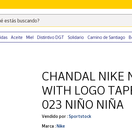
é estás buscando?
Escribe
palabras
clave
idas
Aceite
Miel
Distintivo DGT
Solidario
Camino de Santiago
B
para
buscar
productos
en
CHANDAL NIKE N
Correos
Market
WITH LOGO TAP
.
023 NIÑO NIÑA
Vendido por :
Sportstock
Marca :
Nike