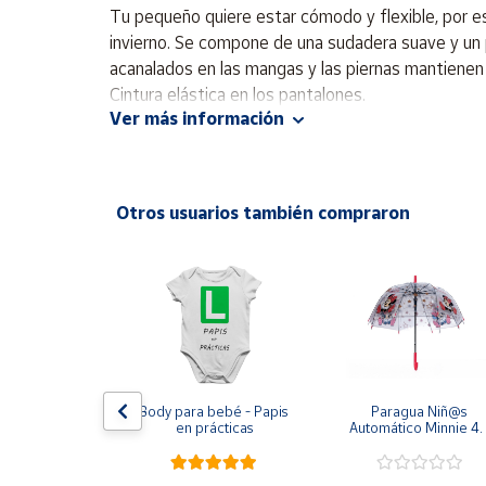
Productos
Tu pequeño quiere estar cómodo y flexible, por es
Solidarios
invierno. Se compone de una sudadera suave y un p
acanalados en las mangas y las piernas mantienen e
Cintura elástica en los pantalones.
Ayuda
Ver más información
Centro
de ayuda
Otros usuarios también compraron
Contacto
Vendedores
Mapa de
vendedores
Hazte
 CHAMPION 
Body para bebé - Papis 
Paragua Niñ@s 
vendedor
BE AZUL 
en prácticas
Automático Minnie 48
O ROJO 
cm y 78 cm Diámetr
Área
7-RS067 
vendedor
TO CORTO 