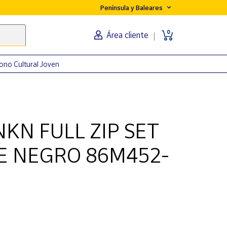
Península y Baleares
0
Área cliente
ono Cultural Joven
KN FULL ZIP SET
E NEGRO 86M452-