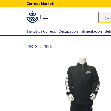
Correos Market
Menú
¿Qu
Nuestro
catálogo
Tienda de Correos
Destacado en alimentación
Beb
Alimentación
INICIO
NIÑO
Bebidas
Ocio y cultura
Juguetes y
juegos
Libros y
revistas
Merchandising
y regalos
Tienda de
Correos