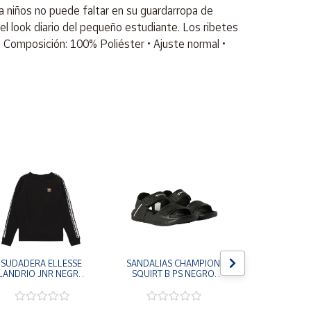
ra niños no puede faltar en su guardarropa de
l look diario del pequeño estudiante. Los ribetes
 • Composición: 100% Poliéster • Ajuste normal •
SUDADERA ELLESSE 
SANDALIAS CHAMPION 
SANDALIAS 
LANDRIO JNR NEGRO 
SQUIRT B PS NEGRO 
SQUIRT B T
HOODIE S3T19142-
S32630-KK022 
S32629-
011
CHANCLAS NIÑO NIÑA
CHANCLAS 