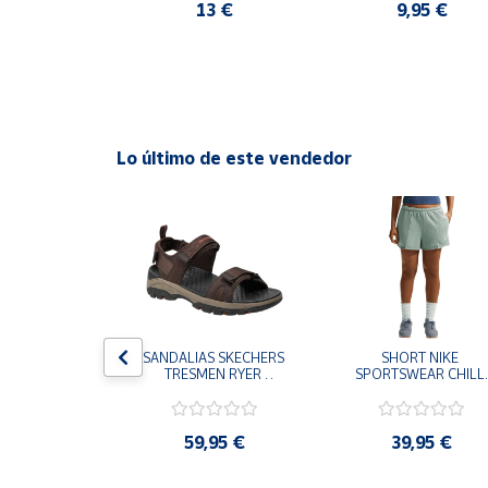
O NIÑA
,95 €
13 €
9,95 €
Cuenta
Área
cliente
Lo último de este vendedor
Ubicación
Península
y
Baleares
Canarias,
Ceuta y
S CHAMPION 
SANDALIAS SKECHERS 
SHORT NIKE 
Melilla
 TD NEGRO 
TRESMEN RYER 
SPORTSWEAR CHILL 
9-KK002 
MARRON CHOCOLATE 
TERRY VERDE II3980
 NIÑO NIÑA
205112-CHOC 
006 PANTALONES 
HOMBRE SANDALIAS 
CORTOS MUJER
COMODAS
,95 €
59,95 €
39,95 €