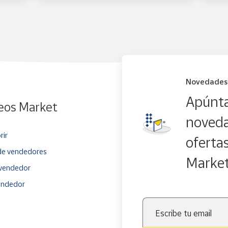
Novedades
Apúnta
eos Market
noveda
rir
oferta
e vendedores
Marke
vendedor
endedor
Escribe tu email