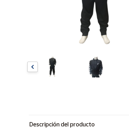
Artesanía
Oficina y
Papelería
Para Canarias,
Ceuta y Melilla
Más
populares
Bono
Cultural
Nuestros
vendedores
Las
novedades
de Correos
Market
Descripción del producto