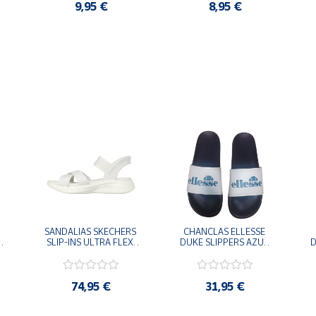
9,95 €
8,95 €
SANDALIAS SKECHERS 
CHANCLAS ELLESSE 
SLIP-INS ULTRA FLEX 
DUKE SLIPPERS AZUL 
D
-
3.0 NEVER BETTER 
MARINO 
BLANCO OFF 119975-
ADELAIDE022-E-
OFWT SANDALIAS 
EVAPVC-153 FLIP 
COMODAS MUJER
FLOP SANDALIAS 
74,95 €
31,95 €
COMODAS HOMBRE