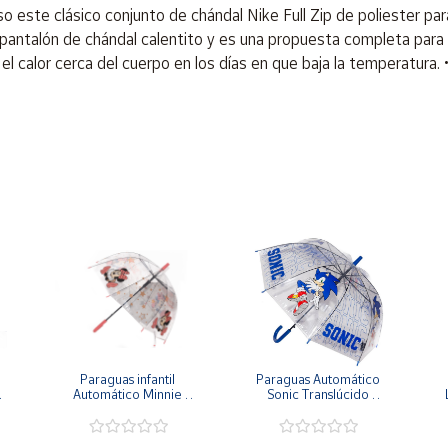
o este clásico conjunto de chándal Nike Full Zip de poliester pa
antalón de chándal calentito y es una propuesta completa para e
l calor cerca del cuerpo en los días en que baja la temperatura.
Paraguas infantil 
Paraguas Automático 
 
Automático Minnie 
Sonic Translúcido 
o
48cm y 78cm diámetro
48x78 cm