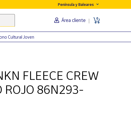
Península y Baleares
0
Área cliente
ono Cultural Joven
NKN FLEECE CREW
O ROJO 86N293-