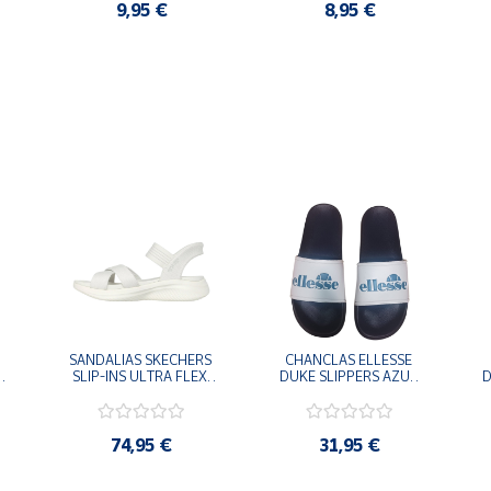
9,95 €
8,95 €
SANDALIAS SKECHERS 
CHANCLAS ELLESSE 
SLIP-INS ULTRA FLEX 
DUKE SLIPPERS AZUL 
D
-
3.0 NEVER BETTER 
MARINO 
BLANCO OFF 119975-
ADELAIDE022-E-
OFWT SANDALIAS 
EVAPVC-153 FLIP 
COMODAS MUJER
FLOP SANDALIAS 
74,95 €
31,95 €
COMODAS HOMBRE