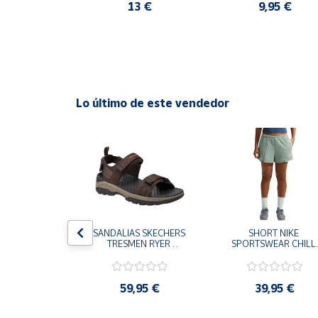
O NIÑA
,95 €
13 €
9,95 €
Cuenta
Área
cliente
Lo último de este vendedor
Ubicación
Península
y
Baleares
Canarias,
Ceuta y
S CHAMPION 
SANDALIAS SKECHERS 
SHORT NIKE 
Melilla
 TD NEGRO 
TRESMEN RYER 
SPORTSWEAR CHILL 
9-KK002 
MARRON CHOCOLATE 
TERRY VERDE II3980
 NIÑO NIÑA
205112-CHOC 
006 PANTALONES 
HOMBRE SANDALIAS 
CORTOS MUJER
COMODAS
,95 €
59,95 €
39,95 €