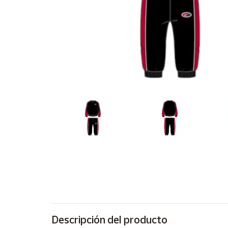
Artesanía
Oficina y
Papelería
Para Canarias,
Ceuta y Melilla
Más
populares
Bono
Cultural
Nuestros
vendedores
Las
novedades
de Correos
Market
Descripción del producto