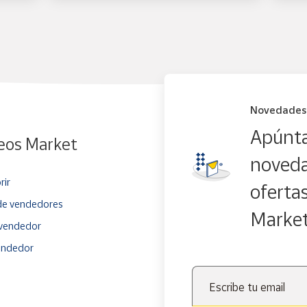
Novedades
Apúnta
eos Market
noveda
rir
oferta
e vendedores
Marke
vendedor
endedor
Escribe tu email