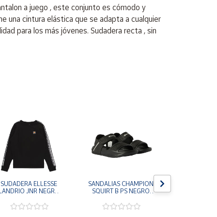
ntalon a juego , este conjunto es cómodo y
ne una cintura elástica que se adapta a cualquier
alidad para los más jóvenes. Sudadera recta , sin
SUDADERA ELLESSE 
SANDALIAS CHAMPION 
SANDALIAS 
LANDRIO JNR NEGRO 
SQUIRT B PS NEGRO 
SQUIRT B T
HOODIE S3T19142-
S32630-KK022 
S32629-
011
CHANCLAS NIÑO NIÑA
CHANCLAS 