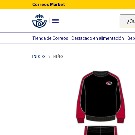
Correos Market
Menú
¿Qu
Nuestro
catálogo
Tienda de Correos
Destacado en alimentación
Beb
Alimentación
INICIO
NIÑO
Bebidas
Ocio y cultura
Juguetes y
juegos
Libros y
revistas
Merchandising
y regalos
Tienda de
Correos