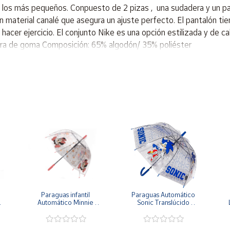
 los más pequeños. Conpuesto de 2 pizas , una sudadera y un pa
n material canalé que asegura un ajuste perfecto. El pantalón tie
a hacer ejercicio. El conjunto Nike es una opción estilizada y de c
ntura de goma Composición: 65% algodón/ 35% poliéster
Paraguas infantil 
Paraguas Automático 
 
Automático Minnie 
Sonic Translúcido 
o
48cm y 78cm diámetro
48x78 cm