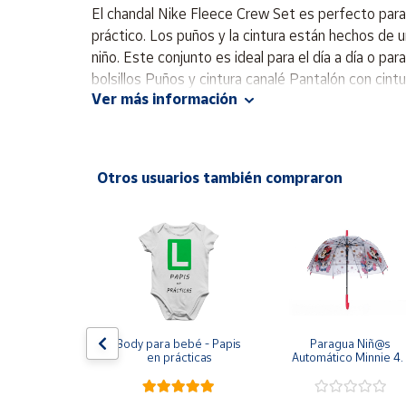
Productos
El chandal Nike Fleece Crew Set es perfecto para
Solidarios
práctico. Los puños y la cintura están hechos de u
niño. Este conjunto es ideal para el día a día o par
bolsillos Puños y cintura canalé Pantalón con ci
Ayuda
Ver más información
Centro
de ayuda
Otros usuarios también compraron
Contacto
Vendedores
Mapa de
vendedores
Hazte
 CHAMPION 
Body para bebé - Papis 
Paragua Niñ@s 
vendedor
BE AZUL 
en prácticas
Automático Minnie 48
O ROJO 
cm y 78 cm Diámetr
Área
7-RS067 
vendedor
TO CORTO 