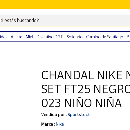
é estás buscando?
Escribe
palabras
clave
idas
Aceite
Miel
Distintivo DGT
Solidario
Camino de Santiago
B
para
buscar
productos
en
CHANDAL NIKE 
Correos
Market
SET FT25 NEGR
.
023 NIÑO NIÑA
Vendido por :
Sportstock
Marca :
Nike