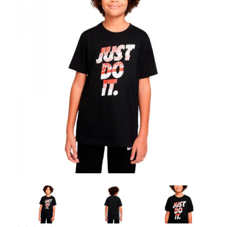
Artesanía
Oficina y
Papelería
Para Canarias,
Ceuta y Melilla
Más
populares
Bono
Cultural
Nuestros
vendedores
Las
novedades
de Correos
Market