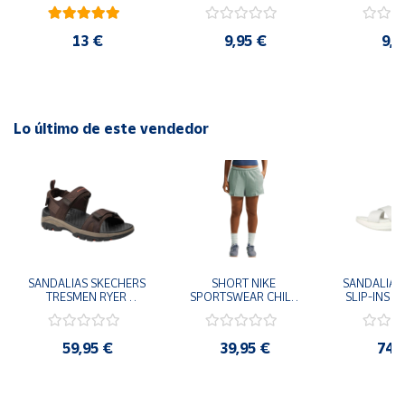
cm y 78 cm Diámetro
48cm y
diám
13 €
9,95 €
9,9
Lo último de este vendedor
SANDALIAS SKECHERS 
SHORT NIKE 
SANDALIAS 
TRESMEN RYER 
SPORTSWEAR CHILL 
SLIP-INS U
MARRON CHOCOLATE 
TERRY VERDE II3980-
3.0 NEVER
205112-CHOC 
006 PANTALONES 
BLANCO
HOMBRE SANDALIAS 
CORTOS MUJER
119975
59,95 €
39,95 €
74,
COMODAS
SANDALIAS
MU