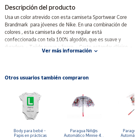
Descripción del producto
Cuenta
Usa un color atrevido con esta camiseta Sportwear Core
Brandmark para jóvenes de Nike. En una combinación de
Área
colores , esta camiseta de corte regular está
cliente
confeccionada con tela 100% algodón, que es suave y
duradera. - Tejido suave y ligero. - Corte estandar clásico. -
Ver más información
Logo estamapado en el frontal. - Cuello redondo. - Material:
Ubicación
100% algodón. - logo Futura de Nike estampado en el
pecho. - Lavable en la lavadora.
Península
Otros usuarios también compraron
y
Baleares
Canarias,
Ceuta y
Melilla
Body para bebé - 
Paragua Niñ@s 
Paraguas 
Papis en prácticas
Automático Minnie 48 
Automátic