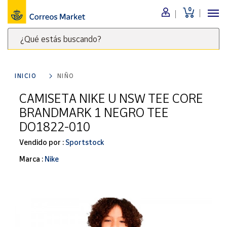
0
Menú
¿Qué estás buscando?
Nuestro
catálogo
Escribe
palabras
INICIO
NIÑO
clave
Alimentación
para
CAMISETA NIKE U NSW TEE CORE
Bebidas
buscar
BRANDMARK 1 NEGRO TEE
Ocio y cultura
productos
DO1822-010
en
Juguetes y
juegos
Correos
Vendido por :
Sportstock
Market
Libros y
Marca :
Nike
.
revistas
Merchandising
y regalos
Tienda de
Correos