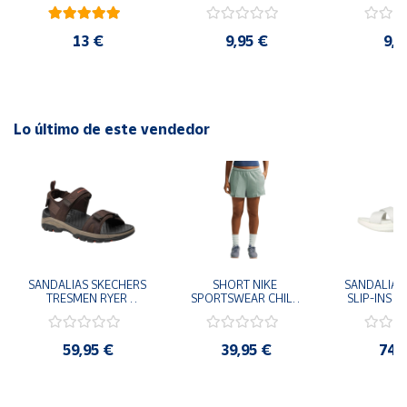
cm y 78 cm Diámetro
48cm y
diám
13 €
9,95 €
9,9
Lo último de este vendedor
SANDALIAS SKECHERS 
SHORT NIKE 
SANDALIAS 
TRESMEN RYER 
SPORTSWEAR CHILL 
SLIP-INS U
MARRON CHOCOLATE 
TERRY VERDE II3980-
3.0 NEVER
205112-CHOC 
006 PANTALONES 
BLANCO
HOMBRE SANDALIAS 
CORTOS MUJER
119975
59,95 €
39,95 €
74,
COMODAS
SANDALIAS
MU