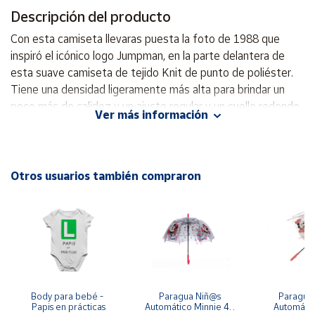
Descripción del producto
Cuenta
Con esta camiseta llevaras puesta la foto de 1988 que
inspiró el icónico logo Jumpman, en la parte delantera de
Área
esta suave camiseta de tejido Knit de punto de poliéster.
cliente
Tiene una densidad ligeramente más alta para brindar un
poco más de calidez y un ajuste regular y un cuello redondo
Ver más información
sin etiquetas para una sensación de comodidad. 100%
Ubicación
poliéster Lavar a máquina
Península
Otros usuarios también compraron
y
Baleares
Canarias,
Ceuta y
Melilla
Body para bebé - 
Paragua Niñ@s 
Paraguas 
Papis en prácticas
Automático Minnie 48 
Automátic