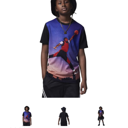
Artesanía
Oficina y
Papelería
Para Canarias,
Ceuta y Melilla
Más
populares
Bono
Cultural
Nuestros
vendedores
Las
novedades
de Correos
Market