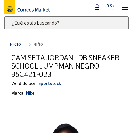
0
Menú
¿Qué estás buscando?
Nuestro
catálogo
Escribe
palabras
INICIO
NIÑO
clave
Alimentación
para
CAMISETA JORDAN JDB SNEAKER
Bebidas
buscar
SCHOOL JUMPMAN NEGRO
Ocio y cultura
productos
95C421-023
en
Juguetes y
juegos
Correos
Vendido por :
Sportstock
Market
Libros y
Marca :
Nike
.
revistas
Merchandising
y regalos
Tienda de
Correos