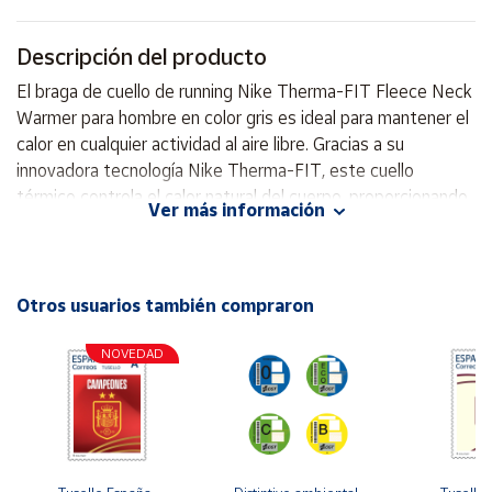
Cuenta
Descripción del producto
El braga de cuello de running Nike Therma-FIT Fleece Neck
Área
Warmer para hombre en color gris es ideal para mantener el
cliente
calor en cualquier actividad al aire libre. Gracias a su
innovadora tecnología Nike Therma-FIT, este cuello
térmico controla el calor natural del cuerpo, proporcionando
Ubicación
Ver más información
comodidad en climas fríos. Su diseño versátil permite
diversas opciones de uso, adaptándose a tus necesidades y
Península
estilos. Este producto está compuesto por un 80 porciento
y
Baleares
de poliéster y un 20 porciento de spandex, garantizando
Otros usuarios también compraron
durabilidad y elasticidad. No dejes que el frío te detenga y
Canarias,
disfruta de tus entrenamientos con este accesorio
NOVEDAD
Ceuta y
Melilla
esencial. Braga de cuello Tecnología Nike ThermaFIT ayuda
a controlar el calor natural del cuerpo El diseño versátil
ofrece diversas opciones de uso. Datos del producto 80%
poliéster 20% spandex