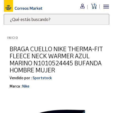
0
Menú
¿Qué estás buscando?
Nuestro
catálogo
Escribe
palabras
INICIO
clave
Alimentación
para
BRAGA CUELLO NIKE THERMA-FIT
Bebidas
buscar
FLEECE NECK WARMER AZUL
Ocio y cultura
productos
MARINO N1010524445 BUFANDA
en
Juguetes y
HOMBRE MUJER
juegos
Correos
Market
Libros y
Vendido por :
Sportstock
.
revistas
Marca :
Nike
Merchandising
y regalos
Tienda de
Correos