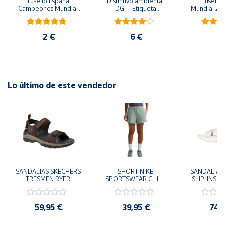
Tusello España 
Distintivo ambiental 
Tusello 
Campeones Mundial 
DGT | Etiqueta 
Mundial 20
2026
ambiental oficial
bla
2 €
6 €
2
Lo último de este vendedor
SANDALIAS SKECHERS 
SHORT NIKE 
SANDALIAS 
TRESMEN RYER 
SPORTSWEAR CHILL 
SLIP-INS U
MARRON CHOCOLATE 
TERRY VERDE II3980-
3.0 NEVER
205112-CHOC 
006 PANTALONES 
BLANCO
HOMBRE SANDALIAS 
CORTOS MUJER
119975
59,95 €
39,95 €
74,
COMODAS
SANDALIAS
MU