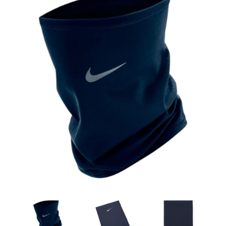
Artesanía
Oficina y
Papelería
Para Canarias,
Ceuta y Melilla
Más
populares
Bono
Cultural
Nuestros
vendedores
Las
novedades
de Correos
Market