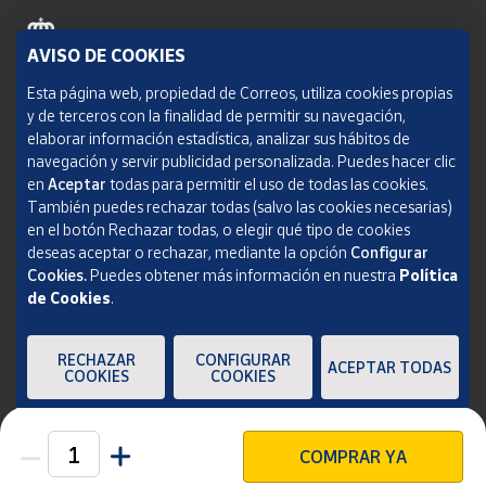
AVISO DE COOKIES
Política de cookies
Esta página web, propiedad de Correos, utiliza cookies propias
y de terceros con la finalidad de permitir su navegación,
Aviso legal
elaborar información estadística, analizar sus hábitos de
navegación y servir publicidad personalizada. Puedes hacer clic
Condiciones del servicio
en
Aceptar
todas para permitir el uso de todas las cookies.
También puedes rechazar todas (salvo las cookies necesarias)
Política de Privacidad Web
en el botón Rechazar todas, o elegir qué tipo de cookies
deseas aceptar o rechazar, mediante la opción
Configurar
Informe de transparencia
Cookies.
Puedes obtener más información en nuestra
Política
de Cookies
.
SOCIEDAD ESTATAL CORREOS Y TELÉGRAFOS, S.A., S.M.E. Todos los derechos
reservados.
RECHAZAR
CONFIGURAR
ACEPTAR TODAS
COOKIES
COOKIES
COMPRAR YA
Unidades