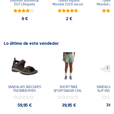
Distintivo ambiental 
Tusello España 
Tusello 
DGT | Etiqueta 
Mundial 2026 escudo 
Mundial 20
ambiental oficial
blanco
ro
6 €
2 €
2
Lo último de este vendedor
SANDALIAS SKECHERS 
SHORT NIKE 
SANDALIAS 
TRESMEN RYER 
SPORTSWEAR CHILL 
SLIP-INS U
MARRON CHOCOLATE 
TERRY VERDE II3980-
3.0 NEVER
205112-CHOC 
006 PANTALONES 
BLANCO
HOMBRE SANDALIAS 
CORTOS MUJER
119975
59,95 €
39,95 €
74,
COMODAS
SANDALIAS
MU