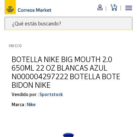
0
Menú
¿Qué estás buscando?
Nuestro
catálogo
Escribe
palabras
INICIO
clave
Alimentación
para
BOTELLA NIKE BIG MOUTH 2.0
Bebidas
buscar
650ML 22 OZ BLANCAS AZUL
Ocio y cultura
productos
N000004297222 BOTELLA BOTE
en
Juguetes y
BIDON NIKE
juegos
Correos
Market
Libros y
Vendido por :
Sportstock
.
revistas
Marca :
Nike
Merchandising
y regalos
Tienda de
Correos