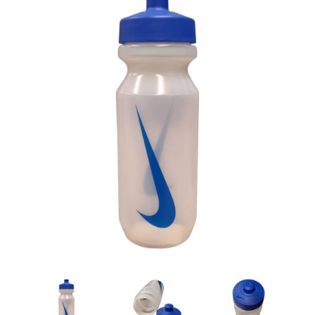
Artesanía
Oficina y
Papelería
Para Canarias,
Ceuta y Melilla
Más
populares
Bono
Cultural
Nuestros
vendedores
Las
novedades
de Correos
Market