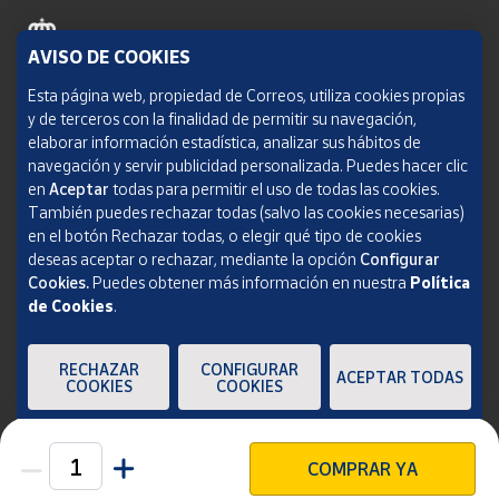
AVISO DE COOKIES
Política de cookies
Esta página web, propiedad de Correos, utiliza cookies propias
y de terceros con la finalidad de permitir su navegación,
Aviso legal
elaborar información estadística, analizar sus hábitos de
navegación y servir publicidad personalizada. Puedes hacer clic
Condiciones del servicio
en
Aceptar
todas para permitir el uso de todas las cookies.
También puedes rechazar todas (salvo las cookies necesarias)
Política de Privacidad Web
en el botón Rechazar todas, o elegir qué tipo de cookies
deseas aceptar o rechazar, mediante la opción
Configurar
Informe de transparencia
Cookies.
Puedes obtener más información en nuestra
Política
de Cookies
.
SOCIEDAD ESTATAL CORREOS Y TELÉGRAFOS, S.A., S.M.E. Todos los derechos
reservados.
RECHAZAR
CONFIGURAR
ACEPTAR TODAS
COOKIES
COOKIES
COMPRAR YA
Unidades