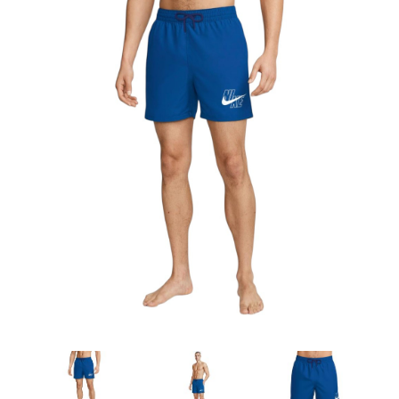
Artesanía
Oficina y
Papelería
Para Canarias,
Ceuta y Melilla
Más
populares
Bono
Cultural
Nuestros
vendedores
Las
novedades
de Correos
Market