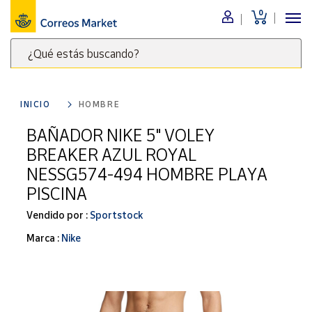
0
Menú
¿Qué estás buscando?
Nuestro
catálogo
Escribe
palabras
INICIO
HOMBRE
clave
Alimentación
para
BAÑADOR NIKE 5" VOLEY
Bebidas
buscar
BREAKER AZUL ROYAL
Ocio y cultura
productos
NESSG574-494 HOMBRE PLAYA
en
Juguetes y
PISCINA
juegos
Correos
Market
Libros y
Vendido por :
Sportstock
.
revistas
Marca :
Nike
Merchandising
y regalos
Tienda de
Correos