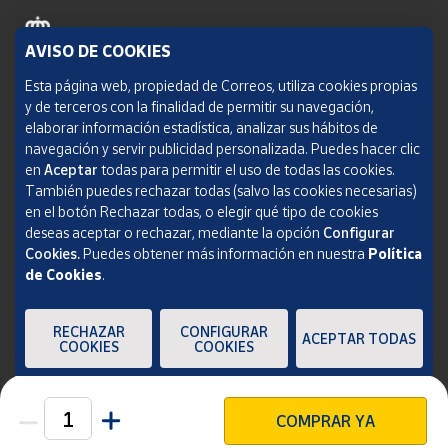
AVISO DE COOKIES
Política de cookies
Esta página web, propiedad de Correos, utiliza cookies propias
y de terceros con la finalidad de permitir su navegación,
Aviso legal
elaborar información estadística, analizar sus hábitos de
navegación y servir publicidad personalizada. Puedes hacer clic
Condiciones del servicio
en
Aceptar
todas para permitir el uso de todas las cookies.
También puedes rechazar todas (salvo las cookies necesarias)
Política de Privacidad Web
en el botón Rechazar todas, o elegir qué tipo de cookies
deseas aceptar o rechazar, mediante la opción
Configurar
Informe de transparencia
Cookies.
Puedes obtener más información en nuestra
Política
de Cookies
.
SOCIEDAD ESTATAL CORREOS Y TELÉGRAFOS, S.A., S.M.E. Todos los derechos
reservados.
RECHAZAR
CONFIGURAR
ACEPTAR TODAS
COOKIES
COOKIES
COMPRAR YA
Unidades