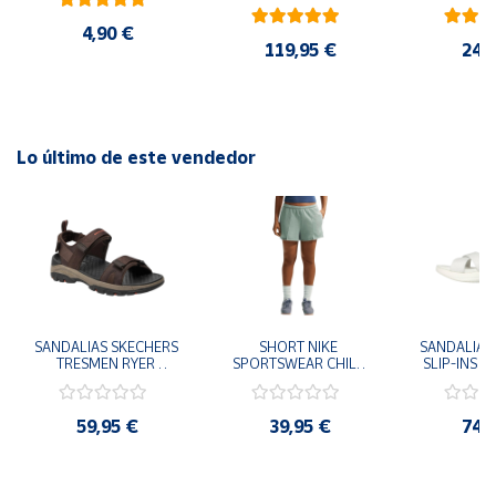
AMARILLO SHOYEL 
NEGRO JR6303 
4,90 €
CASUAL SNEAKER 
119,95 €
24,
HOMBRE
Lo último de este vendedor
SANDALIAS SKECHERS 
SHORT NIKE 
SANDALIAS 
TRESMEN RYER 
SPORTSWEAR CHILL 
SLIP-INS U
MARRON CHOCOLATE 
TERRY VERDE II3980-
3.0 NEVER
205112-CHOC 
006 PANTALONES 
BLANCO
HOMBRE SANDALIAS 
CORTOS MUJER
119975
59,95 €
39,95 €
74,
COMODAS
SANDALIAS
MU