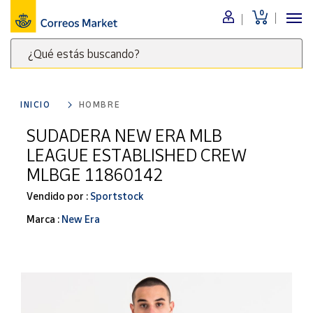
0
Menú
¿Qué estás buscando?
Nuestro
catálogo
Escribe
palabras
INICIO
HOMBRE
clave
Alimentación
para
SUDADERA NEW ERA MLB
Bebidas
buscar
LEAGUE ESTABLISHED CREW
Ocio y cultura
productos
MLBGE 11860142
en
Juguetes y
juegos
Correos
Vendido por :
Sportstock
Market
Libros y
Marca :
New Era
.
revistas
Merchandising
y regalos
Tienda de
Correos