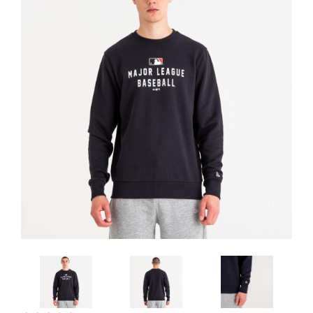
Artesanía
Oficina y
Papelería
Para Canarias,
Ceuta y Melilla
Más
populares
Bono
Cultural
Nuestros
vendedores
Las
novedades
de Correos
Market