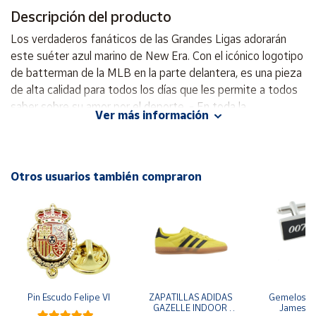
Descripción del producto
Cuenta
Los verdaderos fanáticos de las Grandes Ligas adorarán
este suéter azul marino de New Era. Con el icónico logotipo
Área
de batterman de la MLB en la parte delantera, es una pieza
cliente
de alta calidad para todos los días que les permite a todos
saber sobre su amor por el deporte. - En toda la
Ver más información
combinación de colores azul marino. - Confección de felpa
Ubicación
suave. - Equipamiento de la MLB con licencia oficial. -
Logotipo y marca de la MLB impresos en la parte delantera
Península
y central. - Bandera de New Era bordada en la manga. -
Otros usuarios también compraron
y
Costilla en el cuello, puños y dobladillo. - Punto 80% algodón
Baleares
/ 20% poliéster.
Canarias,
Ceuta y
Melilla
Pin Escudo Felipe VI
ZAPATILLAS ADIDAS 
Gemelos pa
GAZELLE INDOOR 
James B