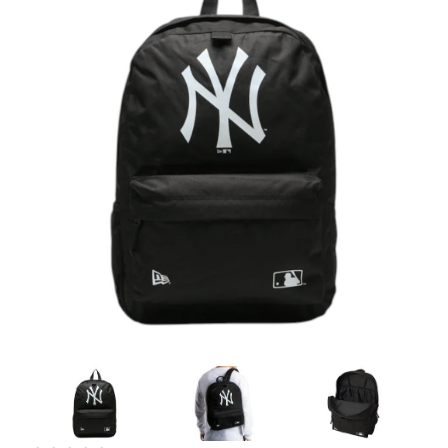
Artesanía
Oficina y
Papelería
Para Canarias,
Ceuta y Melilla
Más
populares
Bono
Cultural
Nuestros
vendedores
Las
novedades
de Correos
Market