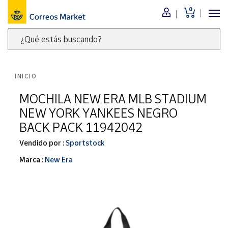
0
Menú
¿Qué estás buscando?
Nuestro
catálogo
Escribe
palabras
INICIO
clave
Alimentación
para
MOCHILA NEW ERA MLB STADIUM
Bebidas
buscar
NEW YORK YANKEES NEGRO
Ocio y cultura
productos
BACK PACK 11942042
en
Juguetes y
juegos
Correos
Vendido por :
Sportstock
Market
Libros y
Marca :
New Era
.
revistas
Merchandising
y regalos
Tienda de
Correos