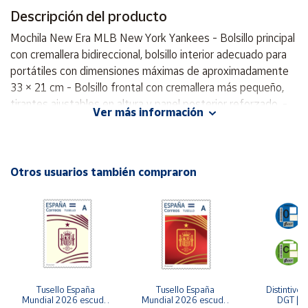
Descripción del producto
Cuenta
Mochila New Era MLB New York Yankees - Bolsillo principal
con cremallera bidireccional, bolsillo interior adecuado para
Área
portátiles con dimensiones máximas de aproximadamente
cliente
33 × 21 cm - Bolsillo frontal con cremallera más pequeño,
tirantes ajustables en altura y panel posterior reforzado. -
Ver más información
Bolsillo lateral de malla. - Capacidad: 17 litros - Medidas 43
Ubicación
(alto) x 33 (ancho) x 12 (fondo) cm . - Composición: 100 %
poliéster CON BOLSILLOS CON CIERRE ,
Península
ALMACENAMIENTO PARA LA BOTELLA DE AGUA Y
Otros usuarios también compraron
y
CORREOS COMODAS , ESTA MOCHILA ES FACIL DE
Baleares
LLEVAR EN TUS AVENTURAS DIARIAS . ¡Corre a por tu
Canarias,
talla antes de que se vuelvan a agotar!
Ceuta y
Melilla
Tusello España 
Tusello España 
Distintivo 
Mundial 2026 escudo 
Mundial 2026 escudo 
DGT | Et