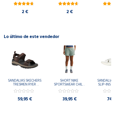
blanco
rojo
ambiental
2 €
2 €
6
Lo último de este vendedor
SANDALIAS SKECHERS 
SHORT NIKE 
SANDALIAS 
TRESMEN RYER 
SPORTSWEAR CHILL 
SLIP-INS U
MARRON CHOCOLATE 
TERRY VERDE II3980-
3.0 NEVER
205112-CHOC 
006 PANTALONES 
BLANCO
HOMBRE SANDALIAS 
CORTOS MUJER
119975
59,95 €
39,95 €
74,
COMODAS
SANDALIAS
MU