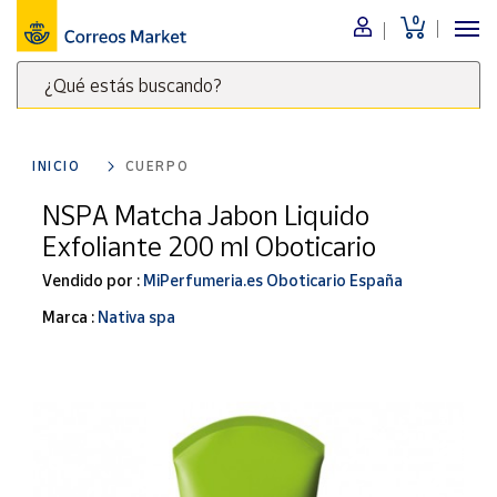
0
Menú
¿Qué estás buscando?
Nuestro
catálogo
Escribe
palabras
INICIO
CUERPO
clave
Alimentación
para
NSPA Matcha Jabon Liquido
Bebidas
buscar
Exfoliante 200 ml Oboticario
Ocio y cultura
productos
en
Vendido por :
MiPerfumeria.es Oboticario España
Juguetes y
juegos
Correos
Marca :
Nativa spa
Market
Libros y
.
revistas
Merchandising
y regalos
Tienda de
Correos