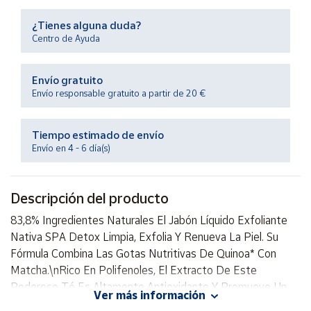
Productos
Solidarios
¿Tienes alguna duda?
Centro de Ayuda
Ayuda
Envío gratuito
Envío responsable gratuito a partir de 20 €
Centro
de ayuda
Tiempo estimado de envío
Contacto
Envío en 4 - 6 día(s)
Vendedores
Descripción del producto
Mapa de
83,8% Ingredientes Naturales El Jabón Líquido Exfoliante
vendedores
Nativa SPA Detox Limpia, Exfolia Y Renueva La Piel. Su
Hazte
Fórmula Combina Las Gotas Nutritivas De Quinoa* Con
vendedor
Matcha.\nRico En Polifenoles, El Extracto De Este
Poderoso Té Es Altamente Antioxidante Y Promueve Un
Área
Ver más información
vendedor
Efecto Detox En La Piel, Purificando Y Eliminando Las