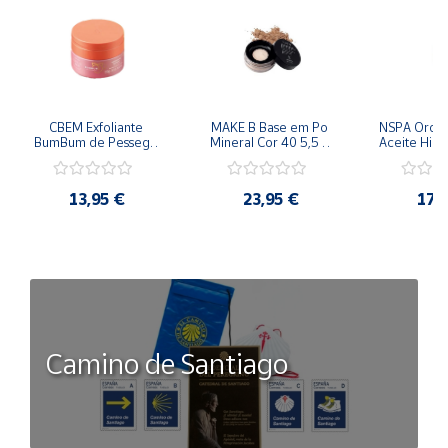
CBEM Exfoliante 
MAKE B Base em Po 
NSPA Orqui
BumBum de Pessego 
Mineral Cor 40 5,5 g 
Aceite Hidr
230g Oboticario
Oboticario
ml Obo
13,95 €
23,95 €
17,
Camino de Santiago