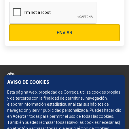
Verificación reCAPTCHA
ENVIAR
AVISO DE COOKIES
Política de cookies
Esta página web, propiedad de Correos, utiliza cookies propias
y de terceros con la finalidad de permitir su navegación,
Aviso legal
elaborar información estadística, analizar sus hábitos de
navegación y servir publicidad personalizada. Puedes hacer clic
Condiciones del servicio
en
Aceptar
todas para permitir el uso de todas las cookies.
También puedes rechazar todas (salvo las cookies necesarias)
Política de Privacidad Web
en el botón Rechazar todas, o elegir qué tipo de cookies