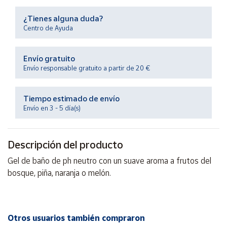
Productos
Solidarios
¿Tienes alguna duda?
Centro de Ayuda
Ayuda
Envío gratuito
Envío responsable gratuito a partir de 20 €
Centro
de ayuda
Tiempo estimado de envío
Contacto
Envío en 3 - 5 día(s)
Vendedores
Descripción del producto
Mapa de
Gel de baño de ph neutro con un suave aroma a frutos del
vendedores
bosque, piña, naranja o melón.
Hazte
vendedor
Área
Otros usuarios también compraron
vendedor