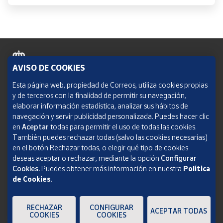
AVISO DE COOKIES
Política de cookies
Esta página web, propiedad de Correos, utiliza cookies propias
y de terceros con la finalidad de permitir su navegación,
Aviso legal
elaborar información estadística, analizar sus hábitos de
navegación y servir publicidad personalizada. Puedes hacer clic
Condiciones del servicio
en
Aceptar
todas para permitir el uso de todas las cookies.
También puedes rechazar todas (salvo las cookies necesarias)
Política de Privacidad Web
en el botón Rechazar todas, o elegir qué tipo de cookies
deseas aceptar o rechazar, mediante la opción
Configurar
Informe de transparencia
Cookies.
Puedes obtener más información en nuestra
Política
SOCIEDAD ESTATAL CORREOS Y TELÉGRAFOS, S.A., S.M.E. Todos los derechos
de Cookies
.
reservados.
RECHAZAR
CONFIGURAR
ACEPTAR TODAS
COOKIES
COOKIES