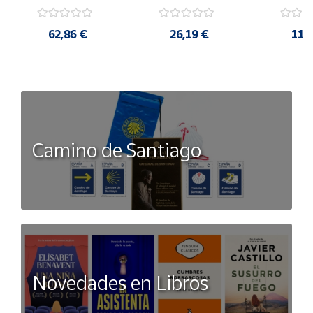
62,86 €
26,19 €
11,
Camino de Santiago
Novedades en Libros