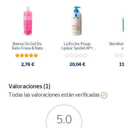
Cuenta
Área
cliente
Betres On Gel De 
La Roche-Posay 
Sterillium 
Baño Fresa & Nata 
Lipikar Syndet AP+ 
válv
Ubicación
750 Ml
Crema Ducha Piel 
Atopica 400 Ml
2,76 €
20,04 €
11,
Península
y
Baleares
Valoraciones (1)
Canarias,
Ceuta y
Todas las valoraciones están verificadas
Melilla
5.0