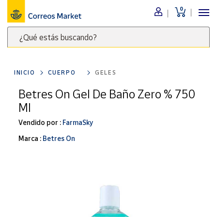
0
Menú
¿Qué estás buscando?
Nuestro
catálogo
Escribe
palabras
INICIO
CUERPO
GELES
clave
Alimentación
para
Betres On Gel De Baño Zero % 750
Bebidas
buscar
Ml
Ocio y cultura
productos
en
Vendido por :
FarmaSky
Juguetes y
juegos
Correos
Marca :
Betres On
Market
Libros y
.
revistas
Merchandising
y regalos
Tienda de
Correos