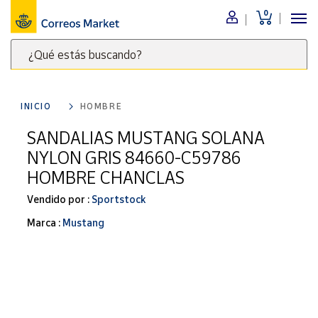
0
Menú
¿Qué estás buscando?
Nuestro
catálogo
Escribe
palabras
INICIO
HOMBRE
clave
Alimentación
para
SANDALIAS MUSTANG SOLANA
Bebidas
buscar
NYLON GRIS 84660-C59786
Ocio y cultura
productos
HOMBRE CHANCLAS
en
Juguetes y
juegos
Correos
Vendido por :
Sportstock
Market
Libros y
Marca :
Mustang
.
revistas
Merchandising
y regalos
Tienda de
Correos