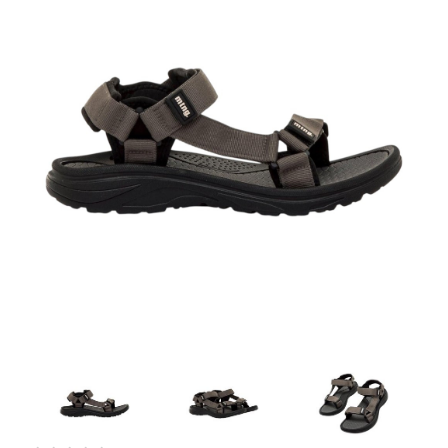
Artesanía
Oficina y
Papelería
Para Canarias,
Ceuta y Melilla
Más
populares
Bono
Cultural
Nuestros
vendedores
Las
novedades
de Correos
Market