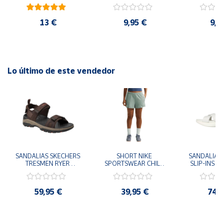
cm y 78 cm Diámetro
48cm y
diám
13 €
9,95 €
9,9
Lo último de este vendedor
SANDALIAS SKECHERS 
SHORT NIKE 
SANDALIAS 
TRESMEN RYER 
SPORTSWEAR CHILL 
SLIP-INS U
MARRON CHOCOLATE 
TERRY VERDE II3980-
3.0 NEVER
205112-CHOC 
006 PANTALONES 
BLANCO
HOMBRE SANDALIAS 
CORTOS MUJER
119975
59,95 €
39,95 €
74,
COMODAS
SANDALIAS
MU