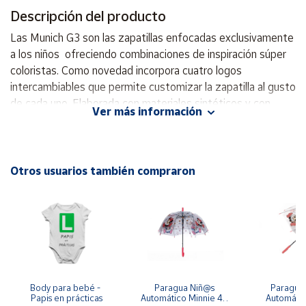
Descripción del producto
Cuenta
Las Munich G3 son las zapatillas enfocadas exclusivamente
a los niños ofreciendo combinaciones de inspiración súper
Área
coloristas. Como novedad incorpora cuatro logos
cliente
intercambiables que permite customizar la zapatilla al gusto
de cada uno. Elaborada con materiales sintéticos y con
Ver más información
puntera de goma para una mayor durabilidad y resistencia.
Ubicación
Disfruta de tus partidos de fútbol con las zapatillas de
fútbol sala blancas de Munich. - Material sintético
Península
perforado + Nylon - Suela: Goma con cuña de EVA - Cierre
Otros usuarios también compraron
y
de cordones - Lengüeta acolchada - Superficie: Indoor
Baleares
Tecnologías: - X-Lite EVA expandida. Material
Canarias,
caracterizado por su gran absorción de impacto y ligereza,
Ceuta y
Melilla
complementado por una respuesta reactiva en la pisada.
Body para bebé - 
Paragua Niñ@s 
Paraguas 
Papis en prácticas
Automático Minnie 48 
Automátic