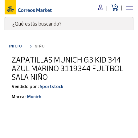
0
Menú
¿Qué estás buscando?
Nuestro
catálogo
Escribe
palabras
INICIO
NIÑO
clave
Alimentación
para
ZAPATILLAS MUNICH G3 KID 344
Bebidas
buscar
AZUL MARINO 3119344 FULTBOL
Ocio y cultura
productos
SALA NIÑO
en
Juguetes y
juegos
Correos
Vendido por :
Sportstock
Market
Libros y
Marca :
Munich
.
revistas
Merchandising
y regalos
Tienda de
Correos