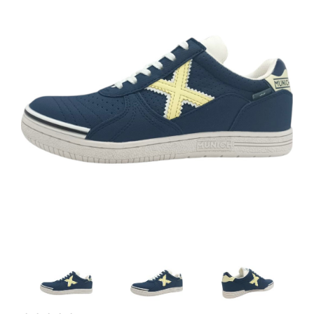
Artesanía
Oficina y
Papelería
Para Canarias,
Ceuta y Melilla
Más
populares
Bono
Cultural
Nuestros
vendedores
Las
novedades
de Correos
Market