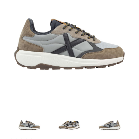
Artesanía
Oficina y
Papelería
Para Canarias,
Ceuta y Melilla
Más
populares
Bono
Cultural
Nuestros
vendedores
Las
novedades
de Correos
Market