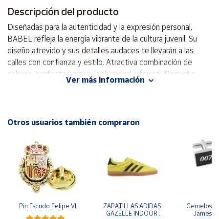
Descripción del producto
Cuenta
Diseñadas para la autenticidad y la expresión personal,
BABEL refleja la energía vibrante de la cultura juvenil. Su
Área
diseño atrevido y sus detalles audaces te llevarán a las
cliente
calles con confianza y estilo. Atractiva combinación de
colores, perfecta para un look casual informal. Pequeño
Ver más información
refuerzo en el talón para aumentar la durabilidad. Plantilla
Ubicación
que aporta un plus de amortiguación y comodidad. El diseño
de la suela proporciona un agarre óptimo. Forro interior
Península
textil, muy confortable. TE RECORDAMOS QUE PARA
Otros usuarios también compraron
y
CONSERVAR TU CALZADO: - No lo metas en la lavadora. -
Baleares
Límpialo con un trapo húmedo y sin lejías o líquidos
Canarias,
abrasivos. - No lo metas en la secadora.
Ceuta y
Melilla
Pin Escudo Felipe VI
ZAPATILLAS ADIDAS 
Gemelos pa
GAZELLE INDOOR 
James B