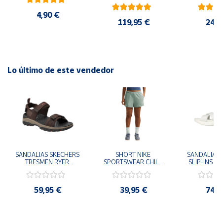
AMARILLO SHOYEL 
NEGRO JR6303 
4,90 €
CASUAL SNEAKER 
119,95 €
24,
HOMBRE
Lo último de este vendedor
SANDALIAS SKECHERS 
SHORT NIKE 
SANDALIAS 
TRESMEN RYER 
SPORTSWEAR CHILL 
SLIP-INS U
MARRON CHOCOLATE 
TERRY VERDE II3980-
3.0 NEVER
205112-CHOC 
006 PANTALONES 
BLANCO
HOMBRE SANDALIAS 
CORTOS MUJER
119975
59,95 €
39,95 €
74,
COMODAS
SANDALIAS
MU