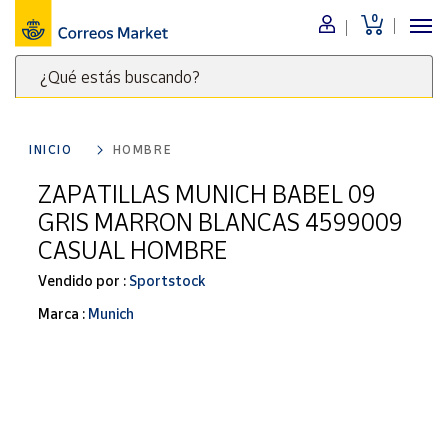
0
Menú
¿Qué estás buscando?
Nuestro
catálogo
Escribe
palabras
INICIO
HOMBRE
clave
Alimentación
para
ZAPATILLAS MUNICH BABEL 09
Bebidas
buscar
GRIS MARRON BLANCAS 4599009
Ocio y cultura
productos
CASUAL HOMBRE
en
Juguetes y
juegos
Correos
Vendido por :
Sportstock
Market
Libros y
Marca :
Munich
.
revistas
Merchandising
y regalos
Tienda de
Correos