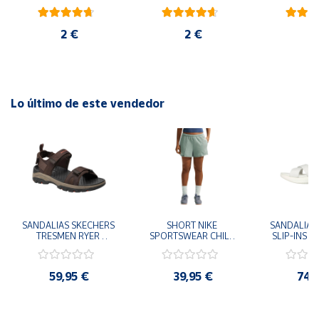
blanco
rojo
ambiental
2 €
2 €
6
Lo último de este vendedor
SANDALIAS SKECHERS 
SHORT NIKE 
SANDALIAS 
TRESMEN RYER 
SPORTSWEAR CHILL 
SLIP-INS U
MARRON CHOCOLATE 
TERRY VERDE II3980-
3.0 NEVER
205112-CHOC 
006 PANTALONES 
BLANCO
HOMBRE SANDALIAS 
CORTOS MUJER
119975
59,95 €
39,95 €
74,
COMODAS
SANDALIAS
MU