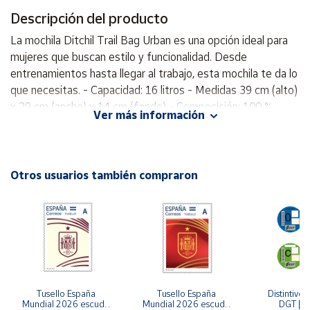
Descripción del producto
Cuenta
La mochila Ditchil Trail Bag Urban es una opción ideal para
mujeres que buscan estilo y funcionalidad. Desde
Área
entrenamientos hasta llegar al trabajo, esta mochila te da lo
cliente
que necesitas. - Capacidad: 16 litros - Medidas 39 cm (alto)
x 29 cm (ancho) x 14 cm (fondo) - Composición: 100 %
Ver más información
poliéster ¡Corre a por tu talla antes de que se vuelvan a
Ubicación
agotar!
Península
Otros usuarios también compraron
y
Baleares
Canarias,
Ceuta y
Melilla
Tusello España 
Tusello España 
Distintivo 
Mundial 2026 escudo 
Mundial 2026 escudo 
DGT | Et