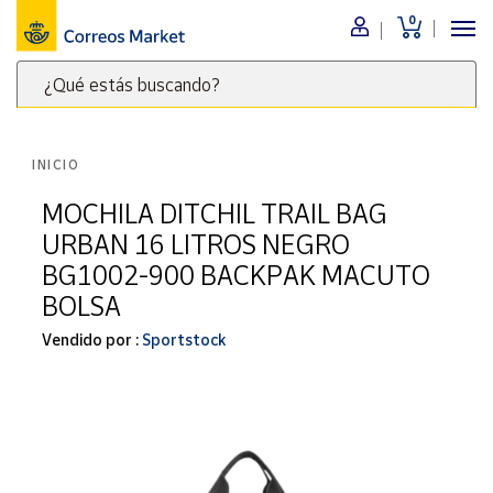
0
Menú
¿Qué estás buscando?
Nuestro
catálogo
Escribe
palabras
INICIO
clave
Alimentación
para
MOCHILA DITCHIL TRAIL BAG
Bebidas
buscar
URBAN 16 LITROS NEGRO
Ocio y cultura
productos
BG1002-900 BACKPAK MACUTO
en
Juguetes y
BOLSA
juegos
Correos
Market
Libros y
Vendido por :
Sportstock
.
revistas
Merchandising
y regalos
Tienda de
Correos