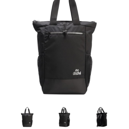
Artesanía
Oficina y
Papelería
Para Canarias,
Ceuta y Melilla
Más
populares
Bono
Cultural
Nuestros
vendedores
Las
novedades
de Correos
Market