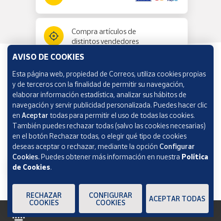
Compra artículos de
distintos vendedores
AVISO DE COOKIES
Esta página web, propiedad de Correos, utiliza cookies propias
Información y ayuda
y de terceros con la finalidad de permitir su navegación,
elaborar información estadística, analizar sus hábitos de
navegación y servir publicidad personalizada. Puedes hacer clic
Correos Market
en
Aceptar
todas para permitir el uso de todas las cookies.
También puedes rechazar todas (salvo las cookies necesarias)
en el botón Rechazar todas, o elegir qué tipo de cookies
deseas aceptar o rechazar, mediante la opción
Configurar
Cookies.
Puedes obtener más información en nuestra
Política
de Cookies
.
RECHAZAR
CONFIGURAR
ACEPTAR TODAS
COOKIES
COOKIES