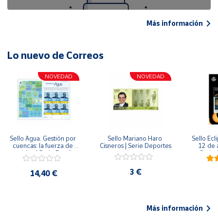
Más información
Lo nuevo de Correos
NOVEDAD
NOVEDAD
Sello Agua. Gestión por 
Sello Mariano Haro 
Sello Ecl
cuencas: la fuerza de 
Cisneros | Serie Deportes
12 de 
una idea.| Serie España 
Serie C
ES| Pliego Premium
3 €
14,40 €
Más información