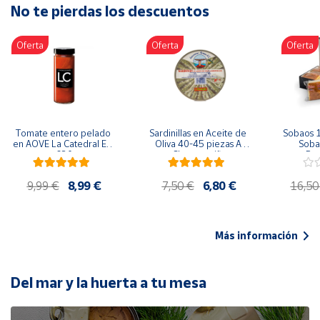
No te pierdas los descuentos
Artesanía
Oficina y
Oferta
Oferta
Oferta
Papelería
Para Canarias,
Ceuta y Melilla
Más
Tomate entero pelado 
Sardinillas en Aceite de 
Sobaos 1
populares
en AOVE La Catedral ER-
Oliva 40-45 piezas A 
Sobao
630
Churrusquiña
Paq
Bono
9,99 €
8,99 €
7,50 €
6,80 €
16,50
Cultural
Nuestros
vendedores
Más información
Las
novedades
de Correos
Del mar y la huerta a tu mesa
Market