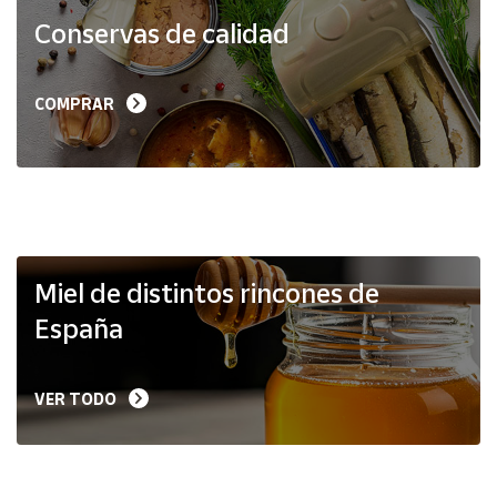
Productos
Conservas de calidad
Solidarios
Ayuda
COMPRAR
Centro
de ayuda
Contacto
Vendedores
Miel de distintos rincones de
España
Mapa de
vendedores
VER TODO
Hazte
vendedor
Área
vendedor