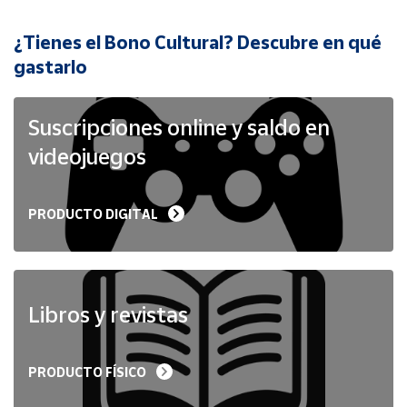
¿Tienes el Bono Cultural? Descubre en qué
Cuenta
gastarlo
Área
cliente
Suscripciones online y saldo en
videojuegos
Ubicación
PRODUCTO DIGITAL
Península
y
Baleares
Canarias,
Ceuta y
Libros y revistas
Melilla
PRODUCTO FÍSICO