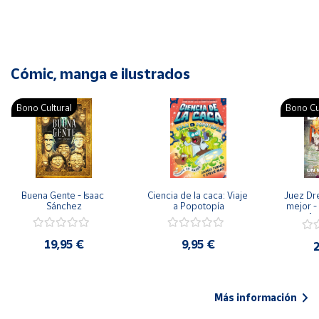
Cómic, manga e ilustrados
Bono Cultural
Bono Cu
Buena Gente - Isaac 
Ciencia de la caca: Viaje 
Juez Dr
Sánchez
a Popotopía
mejor - 
Ar
19,95 €
9,95 €
2
Más información