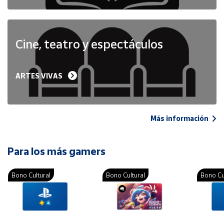
Cine, teatro y espectáculos
ARTES VIVAS
Más información
Para los más gamers
Bono Cultural
Bono Cultural
Bono Cu