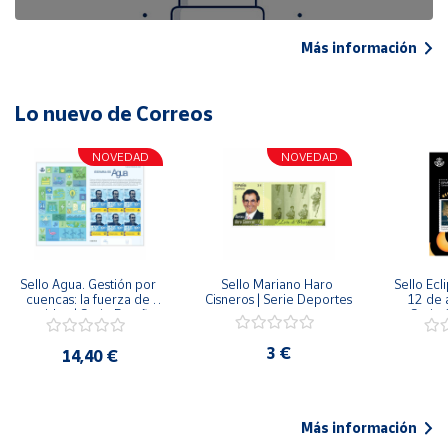
Más información
Lo nuevo de Correos
NOVEDAD
NOVEDAD
Sello Agua. Gestión por 
Sello Mariano Haro 
Sello Ecl
cuencas: la fuerza de 
Cisneros | Serie Deportes
12 de 
una idea.| Serie España 
Serie C
ES| Pliego Premium
3 €
14,40 €
Más información