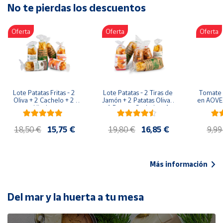
No te pierdas los descuentos
Artesanía
Oficina y
Oferta
Oferta
Oferta
Papelería
Para Canarias,
Ceuta y Melilla
Más
Lote Patatas Fritas - 2 
Lote Patatas - 2 Tiras de 
Tomate 
populares
Oliva + 2 Cachelo + 2 
Jamón + 2 Patatas Oliva + 
en AOVE 
Hierbas
1 Patatas Cachelo + 1 
Patatas Hierbas
Bono
18,50 €
15,75 €
19,80 €
16,85 €
9,99
Cultural
Nuestros
vendedores
Más información
Las
novedades
de Correos
Del mar y la huerta a tu mesa
Market