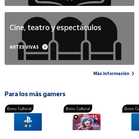
Cine, teatro y espectáculos
ARTES VIVAS
Más información
Para los más gamers
Bono Cultural
Bono Cultural
Bono Cu