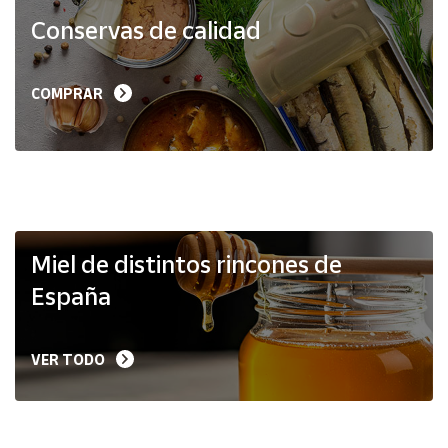
Productos
Conservas de calidad
Solidarios
Ayuda
COMPRAR
Centro
de ayuda
Contacto
Vendedores
Miel de distintos rincones de
España
Mapa de
vendedores
VER TODO
Hazte
vendedor
Área
vendedor