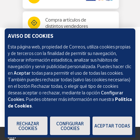
Compra artículos de
distintos vendedores
AVISO DE COOKIES
Esta página web, propiedad de Correos, utiliza cookies propias
Información y ayuda
y de terceros con la finalidad de permitir su navegación,
elaborar información estadística, analizar sus hábitos de
navegación y servir publicidad personalizada. Puedes hacer clic
Correos Market
en
Aceptar
todas para permitir el uso de todas las cookies.
También puedes rechazar todas (salvo las cookies necesarias)
en el botón Rechazar todas, o elegir qué tipo de cookies
deseas aceptar o rechazar, mediante la opción
Configurar
Cookies.
Puedes obtener más información en nuestra
Política
de Cookies
.
RECHAZAR
CONFIGURAR
ACEPTAR TODAS
COOKIES
COOKIES