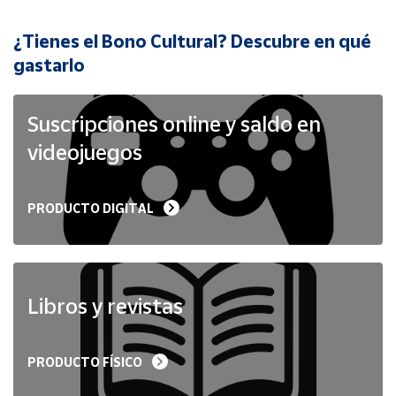
¿Tienes el Bono Cultural? Descubre en qué
Cuenta
gastarlo
Área
cliente
Suscripciones online y saldo en
videojuegos
Ubicación
PRODUCTO DIGITAL
Península
y
Baleares
Canarias,
Ceuta y
Libros y revistas
Melilla
PRODUCTO FÍSICO