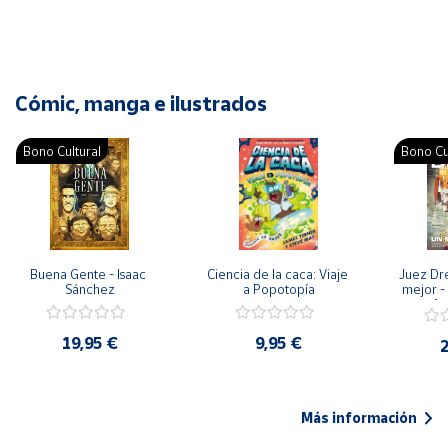
Cómic, manga e ilustrados
Bono Cultural
Bono Cu
Buena Gente - Isaac 
Ciencia de la caca: Viaje 
Juez Dr
Sánchez
a Popotopía
mejor - 
Ar
19,95 €
9,95 €
2
Más información