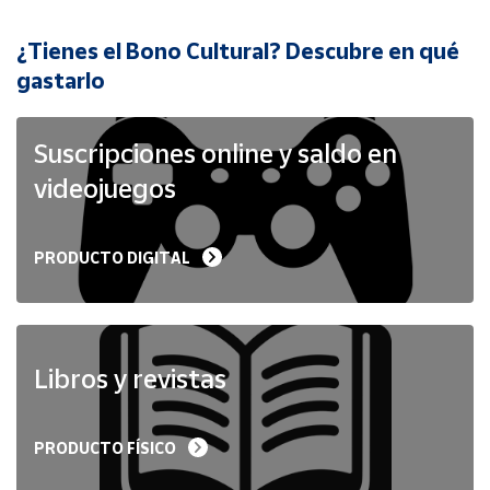
¿Tienes el Bono Cultural? Descubre en qué
Cuenta
gastarlo
Área
cliente
Suscripciones online y saldo en
videojuegos
Ubicación
PRODUCTO DIGITAL
Península
y
Baleares
Canarias,
Ceuta y
Libros y revistas
Melilla
PRODUCTO FÍSICO