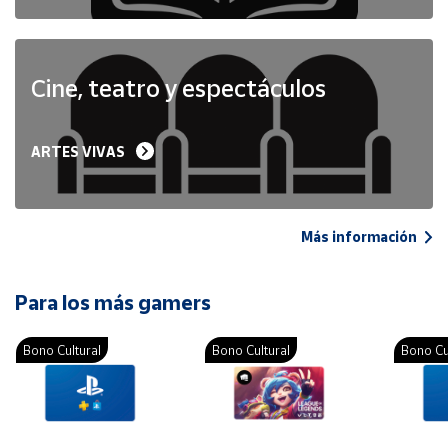
Cine, teatro y espectáculos
ARTES VIVAS
Más información
Para los más gamers
Bono Cultural
Bono Cultural
Bono Cu