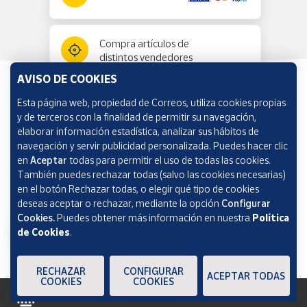
Compra artículos de
distintos vendedores
AVISO DE COOKIES
Esta página web, propiedad de Correos, utiliza cookies propias
Información y ayuda
y de terceros con la finalidad de permitir su navegación,
elaborar información estadística, analizar sus hábitos de
navegación y servir publicidad personalizada. Puedes hacer clic
Correos Market
en
Aceptar
todas para permitir el uso de todas las cookies.
También puedes rechazar todas (salvo las cookies necesarias)
en el botón Rechazar todas, o elegir qué tipo de cookies
deseas aceptar o rechazar, mediante la opción
Configurar
Cookies.
Puedes obtener más información en nuestra
Política
de Cookies
.
RECHAZAR
CONFIGURAR
ACEPTAR TODAS
COOKIES
COOKIES