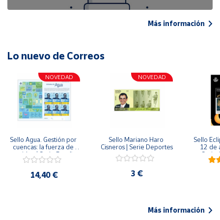
Más información
Lo nuevo de Correos
NOVEDAD
NOVEDAD
Sello Agua. Gestión por 
Sello Mariano Haro 
Sello Ecl
cuencas: la fuerza de 
Cisneros | Serie Deportes
12 de 
una idea.| Serie España 
Serie C
ES| Pliego Premium
3 €
14,40 €
Más información