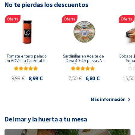
No te pierdas los descuentos
Artesanía
Oficina y
Oferta
Oferta
Oferta
Papelería
Para Canarias,
Ceuta y Melilla
Más
Tomate entero pelado 
Sardinillas en Aceite de 
Sobaos 1
populares
en AOVE La Catedral ER-
Oliva 40-45 piezas A 
Sobao
630
Churrusquiña
Paq
Bono
9,99 €
8,99 €
7,50 €
6,80 €
16,50
Cultural
Nuestros
vendedores
Más información
Las
novedades
de Correos
Del mar y la huerta a tu mesa
Market