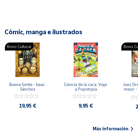
Cómic, manga e ilustrados
Bono Cultural
Bono Cu
Buena Gente - Isaac 
Ciencia de la caca: Viaje 
Juez Dr
Sánchez
a Popotopía
mejor - 
Ar
19,95 €
9,95 €
2
Más información