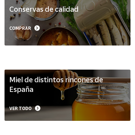
Productos
Conservas de calidad
Solidarios
Ayuda
COMPRAR
Centro
de ayuda
Contacto
Vendedores
Miel de distintos rincones de
España
Mapa de
vendedores
VER TODO
Hazte
vendedor
Área
vendedor