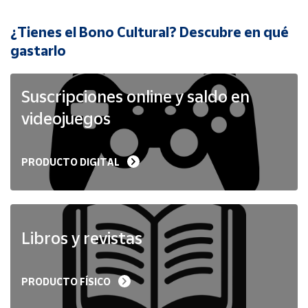
¿Tienes el Bono Cultural? Descubre en qué
Cuenta
gastarlo
Área
cliente
Suscripciones online y saldo en
videojuegos
Ubicación
PRODUCTO DIGITAL
Península
y
Baleares
Canarias,
Ceuta y
Libros y revistas
Melilla
PRODUCTO FÍSICO