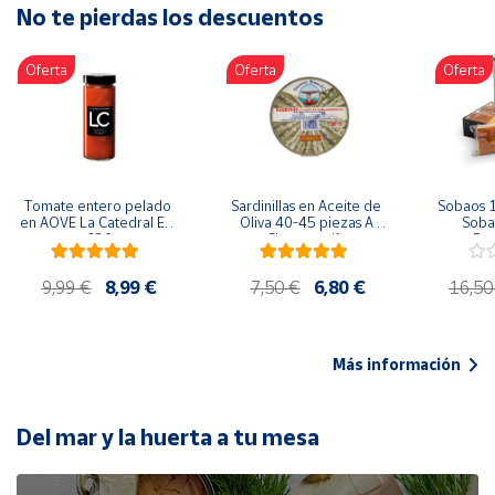
No te pierdas los descuentos
Artesanía
Oficina y
Oferta
Oferta
Oferta
Papelería
Para Canarias,
Ceuta y Melilla
Más
Tomate entero pelado 
Sardinillas en Aceite de 
Sobaos 1
populares
en AOVE La Catedral ER-
Oliva 40-45 piezas A 
Sobao
630
Churrusquiña
Paq
Bono
9,99 €
8,99 €
7,50 €
6,80 €
16,50
Cultural
Nuestros
vendedores
Más información
Las
novedades
de Correos
Del mar y la huerta a tu mesa
Market