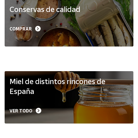
Productos
Conservas de calidad
Solidarios
Ayuda
COMPRAR
Centro
de ayuda
Contacto
Vendedores
Miel de distintos rincones de
España
Mapa de
vendedores
VER TODO
Hazte
vendedor
Área
vendedor