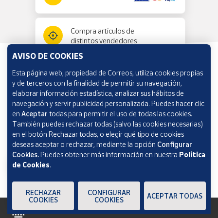
Compra artículos de
distintos vendedores
AVISO DE COOKIES
Esta página web, propiedad de Correos, utiliza cookies propias
Información y ayuda
y de terceros con la finalidad de permitir su navegación,
elaborar información estadística, analizar sus hábitos de
navegación y servir publicidad personalizada. Puedes hacer clic
Correos Market
en
Aceptar
todas para permitir el uso de todas las cookies.
También puedes rechazar todas (salvo las cookies necesarias)
en el botón Rechazar todas, o elegir qué tipo de cookies
deseas aceptar o rechazar, mediante la opción
Configurar
Cookies.
Puedes obtener más información en nuestra
Política
de Cookies
.
RECHAZAR
CONFIGURAR
ACEPTAR TODAS
COOKIES
COOKIES