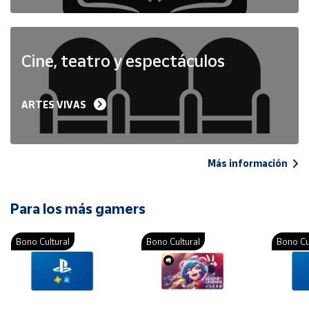
Cine, teatro y espectáculos
ARTES VIVAS
Más información
Para los más gamers
Bono Cultural
Bono Cultural
Bono Cu