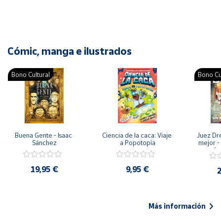
Cómic, manga e ilustrados
Bono Cultural
Bono Cu
Buena Gente - Isaac 
Ciencia de la caca: Viaje 
Juez Dr
Sánchez
a Popotopía
mejor - 
Ar
19,95 €
9,95 €
2
Más información