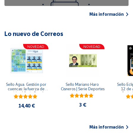
Más información
Lo nuevo de Correos
NOVEDAD
NOVEDAD
Sello Agua. Gestión por 
Sello Mariano Haro 
Sello Ecl
cuencas: la fuerza de 
Cisneros | Serie Deportes
12 de 
una idea.| Serie España 
Serie C
ES| Pliego Premium
3 €
14,40 €
Más información