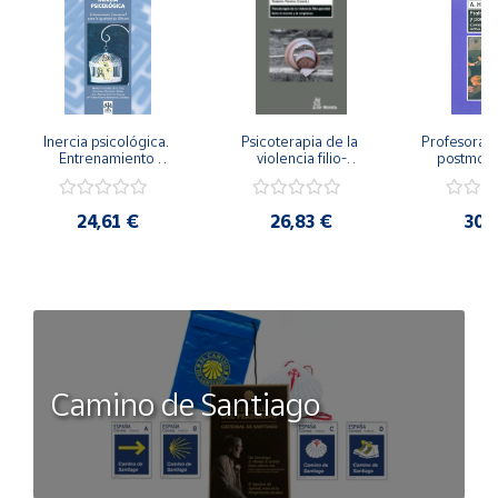
Inercia psicológica. 
Psicoterapia de la 
Profesorado,
Entrenamiento 
violencia filio-
postmode
Emocional para la 
parental. Entre el 
Cambian los
Igualdad de Género.
secreto y la 
cambi
vergüenza.
profes
24,61 €
26,83 €
30,
Camino de Santiago