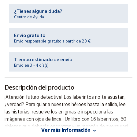
Productos
Solidarios
¿Tienes alguna duda?
Centro de Ayuda
Ayuda
Envío gratuito
Envío responsable gratuito a partir de 20 €
Centro
de ayuda
Tiempo estimado de envío
Contacto
Envío en 3 - 4 día(s)
Vendedores
Descripción del producto
Mapa de
¡Atención futuro detective! Los laberintos no te asustan,
vendedores
¿verdad? Para guiar a nuestros héroes hasta la salida, lee
Hazte
las historias, resuelve los enigmas e inspecciona las
vendedor
imágenes con ojos de lince. ¡Un libro con 16 laberintos, 50
objetos que deberás encontrar y un montón de aventuras!
Área
Ver más información
vendedor