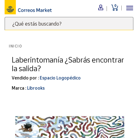
0
Menú
¿Qué estás buscando?
Nuestro
catálogo
Escribe
palabras
INICIO
clave
Alimentación
para
Laberintomanía ¿Sabrás encontrar
Bebidas
buscar
la salida?
Ocio y cultura
productos
en
Vendido por :
Espacio Logopédico
Juguetes y
juegos
Correos
Marca :
Librooks
Market
Libros y
.
revistas
Merchandising
y regalos
Tienda de
Correos