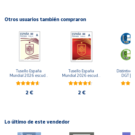
Autor: Justine De Lagausie, Raphaël Martin, Daniel Sponton
Editorial: Librooks
Cuenta
ISBN: 9788412725353
Otros usuarios también compraron
Idioma: Español
Área
cliente
Ubicación
Tusello España 
Tusello España 
Distintivo 
Península
Mundial 2026 escudo 
Mundial 2026 escudo 
DGT | Et
y
blanco
rojo
ambiental
Baleares
2 €
2 €
6
Canarias,
Ceuta y
Melilla
Lo último de este vendedor