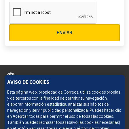
Verificación reCAPTCHA
ENVIAR
AVISO DE COOKIES
Política de cookies
Esta página web, propiedad de Correos, utiliza cookies propias
y de terceros con la finalidad de permitir su navegación,
Aviso legal
elaborar información estadística, analizar sus hábitos de
navegación y servir publicidad personalizada. Puedes hacer clic
Condiciones del servicio
en
Aceptar
todas para permitir el uso de todas las cookies.
También puedes rechazar todas (salvo las cookies necesarias)
Política de Privacidad Web
en el botón Rechazar todas, o elegir qué tipo de cookies