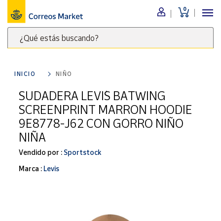
0
Menú
¿Qué estás buscando?
Nuestro
catálogo
Escribe
palabras
INICIO
NIÑO
clave
Alimentación
para
SUDADERA LEVI´S BATWING
Bebidas
buscar
SCREENPRINT MARRON HOODIE
Ocio y cultura
productos
9E8778-J62 CON GORRO NIÑO
en
Juguetes y
NIÑA
juegos
Correos
Market
Libros y
Vendido por :
Sportstock
.
revistas
Marca :
Levis
Merchandising
y regalos
Tienda de
Correos