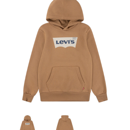
Artesanía
Oficina y
Papelería
Para Canarias,
Ceuta y Melilla
Más
populares
Bono
Cultural
Nuestros
vendedores
Las
novedades
de Correos
Market