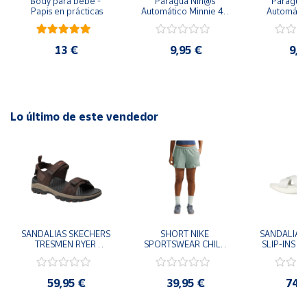
Body para bebé - 
Paragua Niñ@s 
Paraguas 
Papis en prácticas
Automático Minnie 48 
Automátic
cm y 78 cm Diámetro
48cm y
diám
13 €
9,95 €
9,9
Lo último de este vendedor
SANDALIAS SKECHERS 
SHORT NIKE 
SANDALIAS 
TRESMEN RYER 
SPORTSWEAR CHILL 
SLIP-INS U
MARRON CHOCOLATE 
TERRY VERDE II3980-
3.0 NEVER
205112-CHOC 
006 PANTALONES 
BLANCO
HOMBRE SANDALIAS 
CORTOS MUJER
119975
59,95 €
39,95 €
74,
COMODAS
SANDALIAS
MU