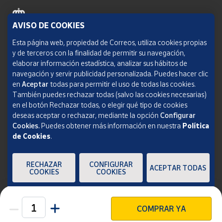
AVISO DE COOKIES
Política de cookies
Esta página web, propiedad de Correos, utiliza cookies propias
y de terceros con la finalidad de permitir su navegación,
Aviso legal
elaborar información estadística, analizar sus hábitos de
navegación y servir publicidad personalizada. Puedes hacer clic
Condiciones del servicio
en
Aceptar
todas para permitir el uso de todas las cookies.
También puedes rechazar todas (salvo las cookies necesarias)
Política de Privacidad Web
en el botón Rechazar todas, o elegir qué tipo de cookies
deseas aceptar o rechazar, mediante la opción
Configurar
Informe de transparencia
Cookies.
Puedes obtener más información en nuestra
Política
de Cookies
.
SOCIEDAD ESTATAL CORREOS Y TELÉGRAFOS, S.A., S.M.E. Todos los derechos
reservados.
RECHAZAR
CONFIGURAR
ACEPTAR TODAS
COOKIES
COOKIES
COMPRAR YA
Unidades